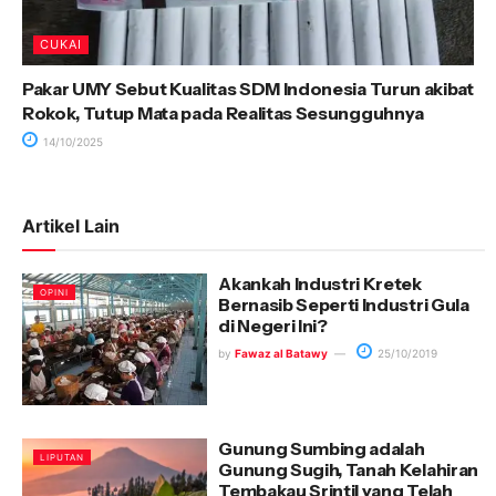
CUKAI
Pakar UMY Sebut Kualitas SDM Indonesia Turun akibat
Rokok, Tutup Mata pada Realitas Sesungguhnya
14/10/2025
Artikel Lain
Akankah Industri Kretek
OPINI
Bernasib Seperti Industri Gula
di Negeri Ini?
by
Fawaz al Batawy
25/10/2019
Gunung Sumbing adalah
LIPUTAN
Gunung Sugih, Tanah Kelahiran
Tembakau Srintil yang Telah