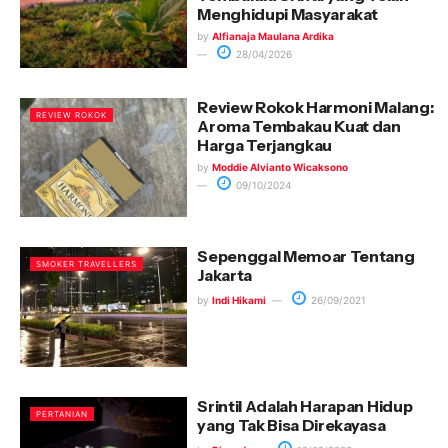
Menghidupi Masyarakat
by
Alfianaja Maulana Ardika
28/04/2026
Review Rokok Harmoni Malang:
REVIEW ROKOK
Aroma Tembakau Kuat dan
Harga Terjangkau
by
Moddie Alvianto Wicaksono
09/10/2024
Sepenggal Memoar Tentang
SMOKER TRAVELLERS
Jakarta
by
Indi Hikami
26/09/2021
Srintil Adalah Harapan Hidup
PERTANIAN
yang Tak Bisa Direkayasa