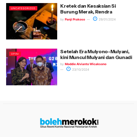
Kretek dan Kesaksian Si
UNCATEGORIZED
Burung Merak, Rendra
by
Panji Prakoso
29/01/2024
Setelah Era Mulyono-Mulyani,
OPINI
kini Muncul Mulyani dan Gunadi
by
Moddie Alvianto Wicaksono
23/10/2024