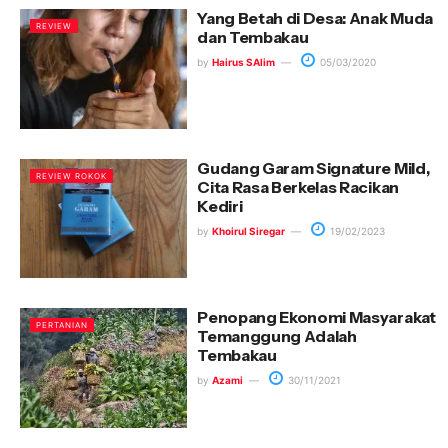
Yang Betah di Desa: Anak Muda
REVIEW
dan Tembakau
by
Hairus SAlim
05/03/2020
Gudang Garam Signature Mild,
REVIEW ROKOK
Cita Rasa Berkelas Racikan
Kediri
by
Khoirul Siregar
19/02/2023
Penopang Ekonomi Masyarakat
PERTANIAN
Temanggung Adalah
Tembakau
by
Azami
30/11/2021