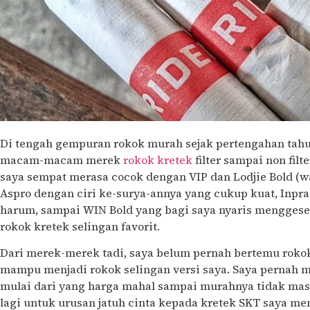
Di tengah gempuran rokok murah sejak pertengahan tahu
macam-macam merek
rokok kretek
filter sampai non filt
saya sempat merasa cocok dengan VIP dan Lodjie Bold (wal
Aspro dengan ciri ke-surya-annya yang cukup kuat, Inpr
harum, sampai WIN Bold yang bagi saya nyaris menggeser
rokok kretek selingan favorit.
Dari merek-merek tadi, saya belum pernah bertemu rokok 
mampu menjadi rokok selingan versi saya. Saya perna
mulai dari yang harga mahal sampai murahnya tidak masuk
lagi untuk urusan jatuh cinta kepada kretek SKT saya mem