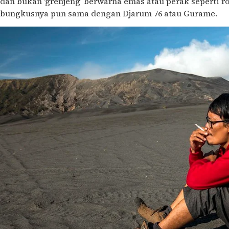
dan bukan ‘grenjeng’ berwarna emas atau perak seperti rok
bungkusnya pun sama dengan Djarum 76 atau Gurame.