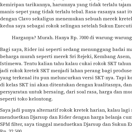
kemiripan tarikannya, harumnya yang tidak terlalu tajam 
manis-sepet yang tidak terlalu tebal. Rasa-rasanya saat it
dengan Clavo sekaligus menemukan sebuah merek kretek
kedua saya sebagai rokok selingan setelah Sukun Executi
Harganya? Murah. Hanya Rp. 7000 di warung-warung 
Bagi saya, Rider ini seperti sedang menunggang badai 
beharga murah seperti merek Sri Rejeki, Kembang Asem, 1
Istimewa. Tentu kalian tahu kalau cukai rokok SKT tahu
jadi rokok kretek SKT menjadi lahan perang bagi produse
yang terkenal itu pun meluncurkan versi SKT-nya. Tapi k
di kelas SKT ini akan ditentukan dengan kualitasnya, d
persyaratan untuk bersaing, dari soal rasa, harga dan mu
seperti toko kelontong.
Saya jadi punya alternatif rokok kretek harian, kalau la
menduetkan Djarsup dan Rider dengan harga belanja cuma
SPM filter, saya tinggal menduetkan Djarsup dan Sukun E
Rp. 32.500.