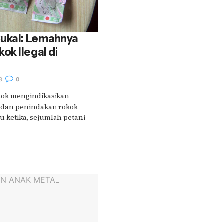
Cukai: Lemahnya
k Ilegal di
3
0
kok mengindikasikan
dan penindakan rokok
tu ketika, sejumlah petani