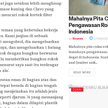
at juga setahun lebih menghisap
samsoe kuning dan Clavo yang
 mencari rokok kretek filter
Mahalnya Pita 
Pengawasan Roko
g teman yang kebetulan bekerja
Indonesia
a. Kami janjian di sebuah
by
Rinanda
27/04/202
ri mengobrol, dia mengeluarkan
Mahalnya pita cukai ro
nya, dan mengeluarkan 1 batang
lemahnya pengawasan 
okok dengan bungkus berwarna
ilegal di Indonesia. Sua
a lalu memberikan bungkus rokok
asal Jember asik....
enurut saya saat itu terdengar
ala’.
READ MORE
atan emas di bagian atas dan
 tepat berada di bagian tengah
CUKAI
ng menjelaskan itu adalah jenis
 seperti djarum 76 yang memanjang
, bagian dalam dilapisi plastik