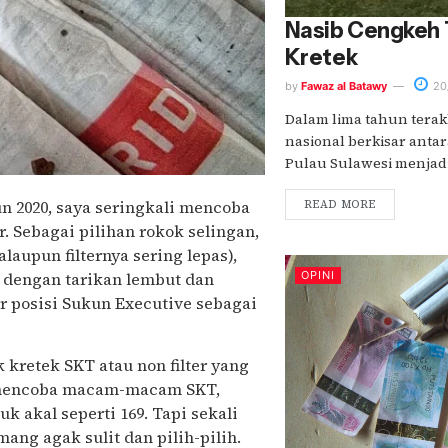
Nasib Cengkeh 
Kretek
by
Fawaz al Batawy
20
Dalam lima tahun terak
nasional berkisar antara
Pulau Sulawesi menjadi 
n 2020, saya seringkali mencoba
READ MORE
er. Sebagai pilihan rokok selingan,
aupun filternya sering lepas),
a dengan tarikan lembut dan
OPINI
 posisi Sukun Executive sebagai
kretek SKT atau non filter yang
h mencoba macam-macam SKT,
 akal seperti 169. Tapi sekali
ang agak sulit dan pilih-pilih.