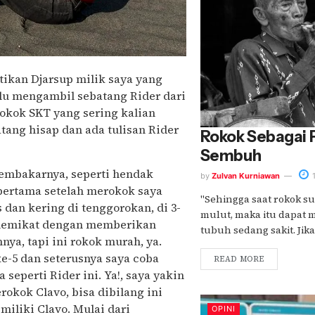
tikan Djarsup milik saya yang
alu mengambil sebatang Rider dari
okok SKT yang sering kalian
tang hisap dan ada tulisan Rider
Rokok Sebagai 
Sembuh
embakarnya, seperti hendak
by
Zulvan Kurniawan
1
pertama setelah merokok saya
"Sehingga saat rokok su
 dan kering di tenggorokan, di 3-
mulut, maka itu dapat 
 memikat dengan memberikan
tubuh sedang sakit. Jika
ya, tapi ini rokok murah, ya.
ke-5 dan seterusnya saya coba
READ MORE
eperti Rider ini. Ya!, saya yakin
rokok Clavo, bisa dibilang ini
miliki Clavo. Mulai dari
OPINI