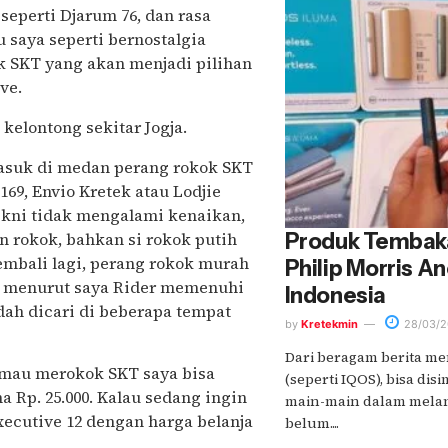
seperti Djarum 76, dan rasa
u saya seperti bernostalgia
 SKT yang akan menjadi pilihan
ve.
kelontong sekitar Jogja.
masuk di medan perang rokok SKT
69, Envio Kretek atau Lodjie
n kni tidak mengalami kenaikan,
n rokok, bahkan si rokok putih
Produk Tembak
embali lagi, perang rokok murah
Philip Morris A
an menurut saya Rider memenuhi
Indonesia
dah dicari di beberapa tempat
by
Kretekmin
28/03/2
Dari beragam berita me
gi mau merokok SKT saya bisa
(seperti IQOS), bisa di
 Rp. 25.000. Kalau sedang ingin
main-main dalam melanc
xecutive 12 dengan harga belanja
belum....