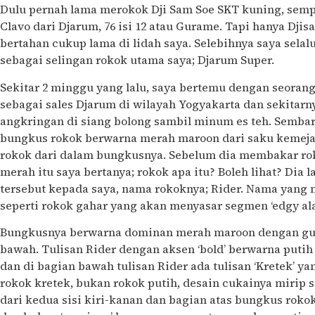
Dulu pernah lama merokok Dji Sam Soe SKT kuning, semp
Clavo dari Djarum, 76 isi 12 atau Gurame. Tapi hanya Dji
bertahan cukup lama di lidah saya. Selebihnya saya selalu
sebagai selingan rokok utama saya; Djarum Super.
Sekitar 2 minggu yang lalu, saya bertemu dengan seoran
sebagai sales Djarum di wilayah Yogyakarta dan sekitarny
angkringan di siang bolong sambil minum es teh. Semba
bungkus rokok berwarna merah maroon dari saku kemeja
rokok dari dalam bungkusnya. Sebelum dia membakar r
merah itu saya bertanya; rokok apa itu? Boleh lihat? Di
tersebut kepada saya, nama rokoknya; Rider. Nama yang m
seperti rokok gahar yang akan menyasar segmen ‘edgy ala-
Bungkusnya berwarna dominan merah maroon dengan gur
bawah. Tulisan Rider dengan aksen ‘bold’ berwarna putih
dan di bagian bawah tulisan Rider ada tulisan ‘Kretek’ ya
rokok kretek, bukan rokok putih, desain cukainya mirip
dari kedua sisi kiri-kanan dan bagian atas bungkus rokok