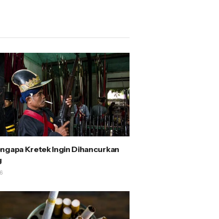
ngapa Kretek Ingin Dihancurkan
g
6