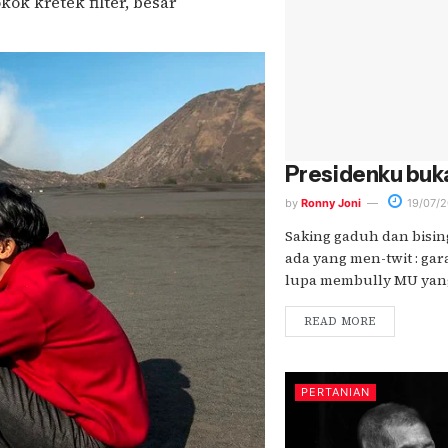
ok kretek filter, besar
Presidenku buk
by
Ronny Joni
19/07/2
Saking gaduh dan bising
ada yang men-twit : gar
lupa membully MU yang.
READ MORE
PERTANIAN