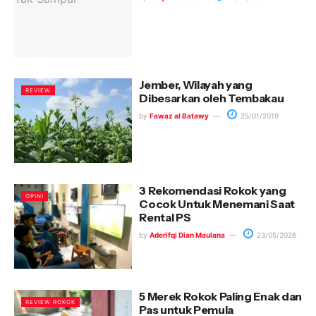
Jember, Wilayah yang
REVIEW
Dibesarkan oleh Tembakau
by
Fawaz al Batawy
25/01/2019
3 Rekomendasi Rokok yang
OPINI
Cocok Untuk Menemani Saat
Rental PS
by
Aderifqi Dian Maulana
23/05/2026
5 Merek Rokok Paling Enak dan
REVIEW ROKOK
Pas untuk Pemula