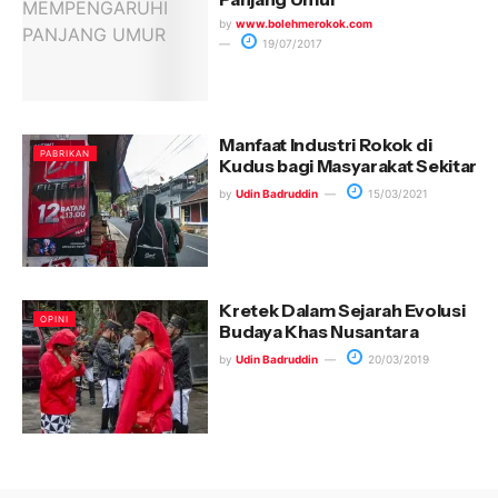
by
www.bolehmerokok.com
19/07/2017
Manfaat Industri Rokok di
PABRIKAN
Kudus bagi Masyarakat Sekitar
by
Udin Badruddin
15/03/2021
Kretek Dalam Sejarah Evolusi
OPINI
Budaya Khas Nusantara
by
Udin Badruddin
20/03/2019