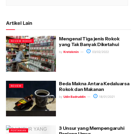
Artikel Lain
Mengenal Tiga jenis Rokok
REVIEW ROKOK
yang Tak Banyak Diketahui
by
Kretekmin
03/02/2022
Beda Makna Antara Kedaluarsa
REVIEW
Rokok dan Makanan
by
Udin Badruddin
18/01/2021
3 Unsur yang Mempengaruhi
PERTANIAN
Panjang Umur