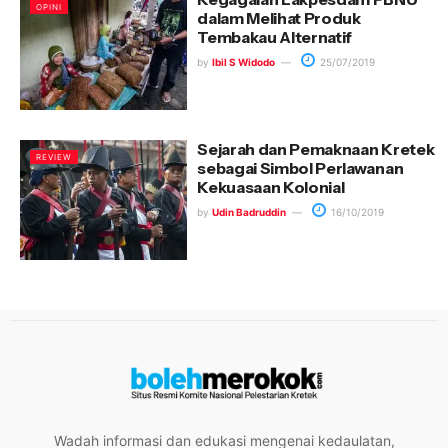
OPINI
dalam Melihat Produk
Tembakau Alternatif
by
Ibil S Widodo
25/07/2019
Sejarah dan Pemaknaan Kretek
REVIEW
sebagai Simbol Perlawanan
Kekuasaan Kolonial
by
Udin Badruddin
16/10/2019
Wadah informasi dan edukasi mengenai kedaulatan,