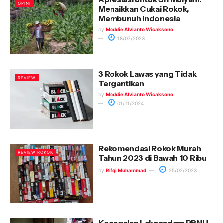
OPINI
Menaikkan Cukai Rokok,
Membunuh Indonesia
by
Moddie Alvianto Wicaksono
18/07/2023
3 Rokok Lawas yang Tidak
REVIEW
Tergantikan
by
Moddie Alvianto Wicaksono
01/11/2024
Rekomendasi Rokok Murah
REVIEW ROKOK
Tahun 2023 di Bawah 10 Ribu
by
Rifqi Muhammad
25/02/2023
Kegagalan Lakpesdam PBNU