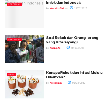
Imlek dan Indonesia
PERTANIAN
by
Waskito Giri
19/07/2017
Soal Rokok dan Orang-orang
PERTANIAN
yang Kita Sayangi
by
Anang Aji
10/08/2018
Kenapa Rokok dan Inflasi Melulu
OPINI
Dikaitkan?
by
Kretekmin
06/03/2023