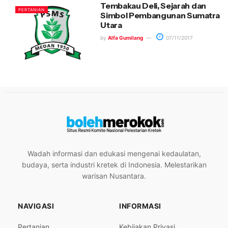
Tembakau Deli, Sejarah dan
PERTANIAN
Simbol Pembangunan Sumatra
Utara
by
Alfa Gumilang
07/11/2017
Wadah informasi dan edukasi mengenai kedaulatan,
budaya, serta industri kretek di Indonesia. Melestarikan
warisan Nusantara.
NAVIGASI
INFORMASI
Pertanian
Kebijakan Privasi