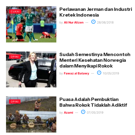
Perlawanan Jerman dan Industri
CUKAI
Kretek Indonesia
by
Ali Nur Alizen
28/06/2018
Sudah Semestinya Mencontoh
OPINI
Menteri Kesehatan Norwegia
dalam Menyikapi Rokok
by
Fawaz al Batawy
10/05/2019
Puasa Adalah Pembuktian
OPINI
Bahwa Rokok Tidaklah Adiktif
by
Azami
07/05/2019