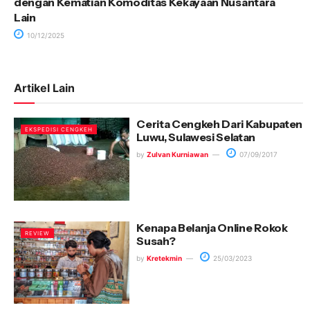
dengan Kematian Komoditas Kekayaan Nusantara
Lain
10/12/2025
Artikel Lain
Cerita Cengkeh Dari Kabupaten
EKSPEDISI CENGKEH
Luwu, Sulawesi Selatan
by
Zulvan Kurniawan
07/09/2017
Kenapa Belanja Online Rokok
REVIEW
Susah?
by
Kretekmin
25/03/2023