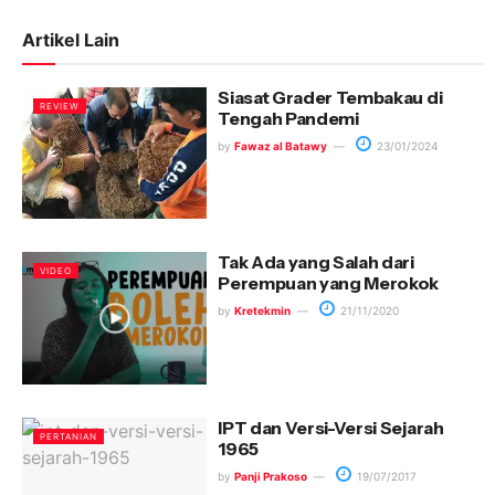
Artikel Lain
Siasat Grader Tembakau di
REVIEW
Tengah Pandemi
by
Fawaz al Batawy
23/01/2024
Tak Ada yang Salah dari
VIDEO
Perempuan yang Merokok
by
Kretekmin
21/11/2020
IPT dan Versi-Versi Sejarah
PERTANIAN
1965
by
Panji Prakoso
19/07/2017