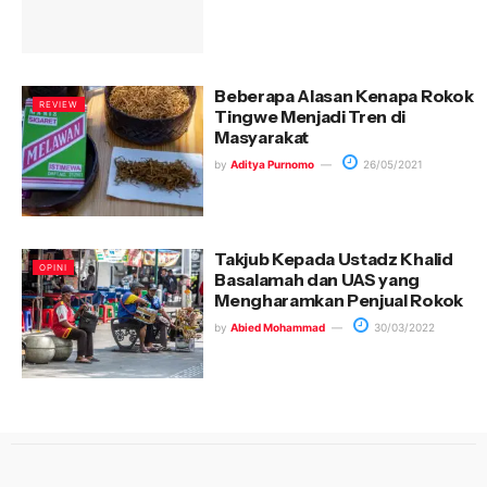
Beberapa Alasan Kenapa Rokok
REVIEW
Tingwe Menjadi Tren di
Masyarakat
by
Aditya Purnomo
26/05/2021
Takjub Kepada Ustadz Khalid
OPINI
Basalamah dan UAS yang
Mengharamkan Penjual Rokok
by
Abied Mohammad
30/03/2022