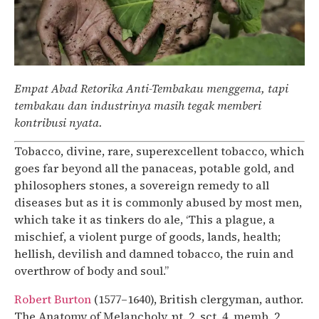
Empat Abad Retorika Anti-Tembakau menggema, tapi
tembakau dan industrinya masih tegak memberi
kontribusi nyata.
Tobacco, divine, rare, superexcellent tobacco, which
goes far beyond all the panaceas, potable gold, and
philosophers stones, a sovereign remedy to all
diseases but as it is commonly abused by most men,
which take it as tinkers do ale, ‘This a plague, a
mischief, a violent purge of goods, lands, health;
hellish, devilish and damned tobacco, the ruin and
overthrow of body and soul.”
Robert Burton
 (1577–1640), British clergyman, author. 
The Anatomy of Melancholy, pt. 2, sct. 4, memb. 2, 