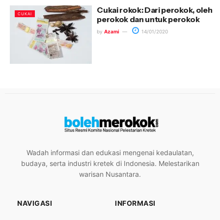
Cukai rokok: Dari perokok, oleh
CUKAI
perokok dan untuk perokok
by
Azami
14/01/2020
Wadah informasi dan edukasi mengenai kedaulatan,
budaya, serta industri kretek di Indonesia. Melestarikan
warisan Nusantara.
NAVIGASI
INFORMASI