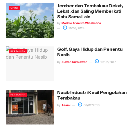
Jember dan Tembakau: Dekat,
OPINI
Lekat, dan Saling Memberkati
Satu Sama Lain
by
Moddie Alvianto Wicaksono
19/03/2024
Golf, Gaya Hidup dan Penentu
PERTANIAN
Nasib
by
Zulvan Kurniawan
19/07/2017
Nasib Industri Kecil Pengolahan
PERTANIAN
Tembakau
by
Azami
06/02/2018