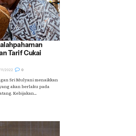
salahpahaman
n Tarif Cukai
11/2022
0
ngan Sri Mulyani menaikkan
 yang akan berlaku pada
ang. Kebijakan....