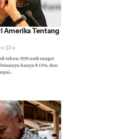
ri Amerika Tentang
019
0
ok tahun 2020 naik sangat
g biasanya hanya 8-11%, dan
ai....