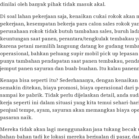
dinilai oleh banyak pihak tidak masuk akal.
Di soal lahan pekerjaan saja, kenaikan cukai rokok akan
pekerjaan, kesempatan bekerja para calon sales rokok ya
perusahaan rokok tidak butuh tambahan sales, buruh la
keuntungan saat panen, perantara/tengkulak tembakau y
karena petani memilih langsung datang ke gudang temb
operasional, bahkan peluang supir mobil pick up lepasan
punya tambahan pendapatan saat panen tembakau, penda
jemput panen sayuran dan buah-buahan. Itu kalau panenn
Kenapa bisa seperti itu? Sederhananya, dengan kenaikan
semakin ditekan, biaya promosi, biaya operasional dar
sampai ke pabrik. Tidak perlu dijelaskan detail, anda su
kerja seperti ini dalam situasi yang kita temui sehari-har
penjual tempe, ayam, sayuran akan memangkas biaya ope
pasaran naik.
Mereka tidak akan lagi menggunakan jasa tukang becak 
bahan-bahan tadi ke lokasi mereka berjualan di pasar, 