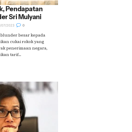
ik, Pendapatan
er Sri Mulyani
/07/2023
0
 blunder besar kepada
ikan cukai rokok yang
ak penerimaan negara,
n tarif....