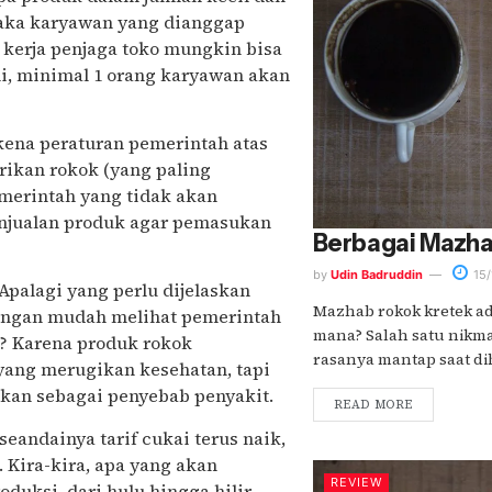
aka karyawan yang dianggap
 kerja penjaga toko mungkin bisa
ni, minimal 1 orang karyawan akan
kena peraturan pemerintah atas
brikan rokok (yang paling
merintah yang tidak akan
enjualan produk agar pemasukan
Berbagai Mazha
by
Udin Badruddin
15/
Apalagi yang perlu dijelaskan
Mazhab rokok kretek a
engan mudah melihat pemerintah
mana? Salah satu nikma
a? Karena produk rokok
rasanya mantap saat dih
yang merugikan kesehatan, tapi
hkan sebagai penyebab penyakit.
READ MORE
seandainya tarif cukai terus naik,
 Kira-kira, apa yang akan
REVIEW
uksi, dari hulu hingga hilir.