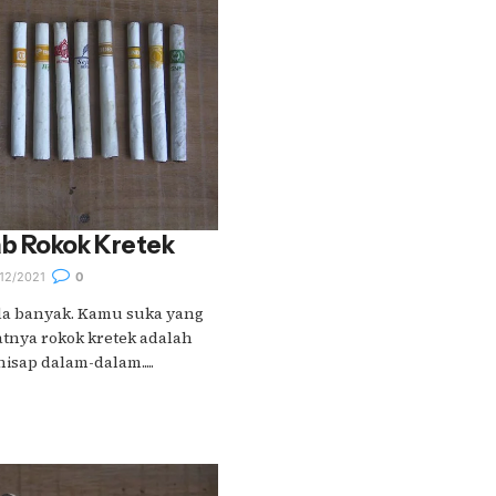
b Rokok Kretek
12/2021
0
da banyak. Kamu suka yang
tnya rokok kretek adalah
isap dalam-dalam.....