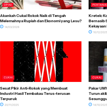
OPINI
PERTANI
Akankah Cukai Rokok Naik di Tengah
Kretek: K
Melemahnya Rupiah dan Ekonomi yang Lesu?
Bernasib
Kekayaan 
14/03/2026
10/12/202
CUKAI
CUKAI
Sesat Pikir Anti-Rokok yang Membuat
Pakar UMY
Industri Hasil Tembakau Terus-terusan
Turun aki
Terpuruk
Sesungg
20/11/2025
14/10/202