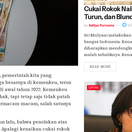
Cukai Rokok Na
Turun, dan Blund
by
Aditya Purnomo
03
Sri Mulyani melakukan
bangsa Indonesia. Kena
diharapkan mendongkr
malah sebaliknya. Kenaika
READ MORE
, pemerintah kita yang
ga besarnya di kemenkeu, terus
OPINI
 di awal tahun 2022. Kemenkeu
k, tapi tetap saja tidak patah
 bermacam-macam, salah satunya
n lalu, bahwa penolakan atas
. Apalagi kenaikan cukai rokok