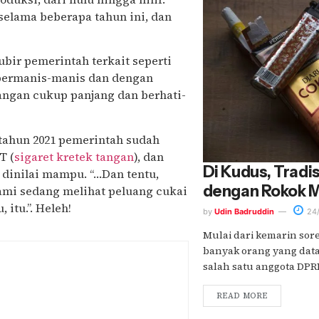
selama beberapa tahun ini, dan
bir pemerintah terkait seperti
 bermanis-manis dan dengan
ngan cukup panjang dan berhati-
ahun 2021 pemerintah sudah
T (
sigaret kretek tangan
), dan
Di Kudus, Trad
 dinilai mampu. “…Dan tentu,
dengan Rokok M
kami sedang melihat peluang cukai
 itu.”. Heleh!
by
Udin Badruddin
24/
Mulai dari kemarin sor
banyak orang yang dat
salah satu anggota DPRD 
READ MORE