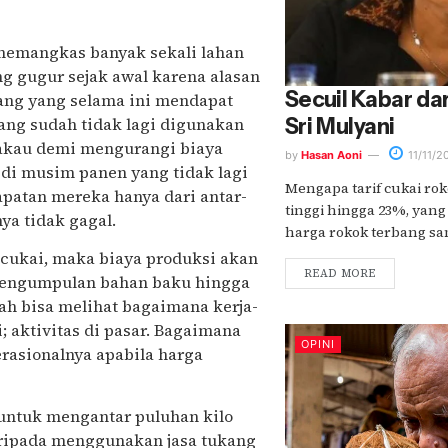
 memangkas banyak sekali lahan
ng gugur sejak awal karena alasan
Secuil Kabar da
dang yang selama ini mendapat
ang sudah tidak lagi digunakan
Sri Mulyani
akau demi mengurangi biaya
by
Hasan Aoni
11/11/2
 di musim panen yang tidak lagi
Mengapa tarif cukai rok
patan mereka hanya dari antar-
tinggi hingga 23%, yan
ya tidak gagal.
harga rokok terbang samp
 cukai, maka biaya produksi akan
READ MORE
i pengumpulan bahan baku hingga
dah bisa melihat bagaimana kerja-
i; aktivitas di pasar. Bagaimana
OPINI
rasionalnya apabila harga
untuk mengantar puluhan kilo
daripada menggunakan jasa tukang