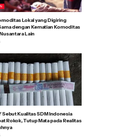
AN
omoditas Lokal yang Digiring
 Sama dengan Kematian Komoditas
Nusantara Lain
5
 Sebut Kualitas SDM Indonesia
bat Rokok, Tutup Mata pada Realitas
uhnya
5