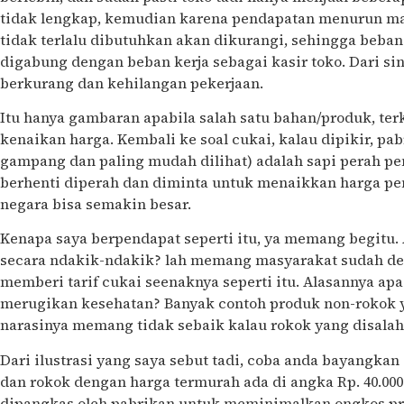
tidak lengkap, kemudian karena pendapatan menurun m
tidak terlalu dibutuhkan akan dikurangi, sehingga beban
digabung dengan beban kerja sebagai kasir toko. Dari si
berkurang dan kehilangan pekerjaan.
Itu hanya gambaran apabila salah satu bahan/produk, ter
kenaikan harga. Kembali ke soal cukai, kalau dipikir, pa
gampang dan paling mudah dilihat) adalah sapi perah pe
berhenti diperah dan diminta untuk menaikkan harga p
negara bisa semakin besar.
Kenapa saya berpendapat seperti itu, ya memang begitu. 
secara ndakik-ndakik? lah memang masyarakat sudah d
memberi tarif cukai seenaknya seperti itu. Alasannya ap
merugikan kesehatan? Banyak contoh produk non-rokok 
narasinya memang tidak sebaik kalau rokok yang disala
Dari ilustrasi yang saya sebut tadi, coba anda bayangkan 
dan rokok dengan harga termurah ada di angka Rp. 40.000.
dipangkas oleh pabrikan untuk meminimalkan ongkos prod