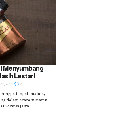
isi Menyumbang
asih Lestari
06/2019
0
e hingga tengah malam,
ang dalam acara sunatan
Provinsi Jawa....