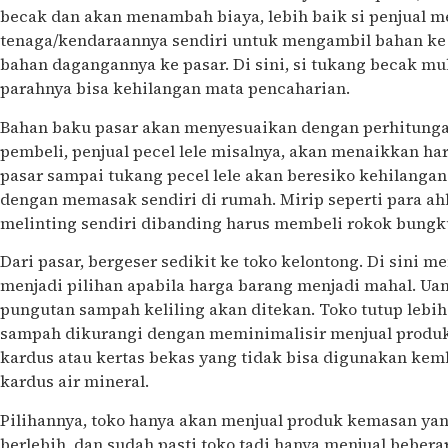
becak dan akan menambah biaya, lebih baik si penjual
tenaga/kendaraannya sendiri untuk mengambil bahan ke
bahan dagangannya ke pasar. Di sini, si tukang becak mul
parahnya bisa kehilangan mata pencaharian.
Bahan baku pasar akan menyesuaikan dengan perhitungan 
pembeli, penjual pecel lele misalnya, akan menaikkan harg
pasar sampai tukang pecel lele akan beresiko kehilangan
dengan memasak sendiri di rumah. Mirip seperti para ah
melinting sendiri dibanding harus membeli rokok bungk
Dari pasar, bergeser sedikit ke toko kelontong. Di sini 
menjadi pilihan apabila harga barang menjadi mahal. Uang
pungutan sampah keliling akan ditekan. Toko tutup lebih
sampah dikurangi dengan meminimalisir menjual produ
kardus atau kertas bekas yang tidak bisa digunakan kemb
kardus air mineral.
Pilihannya, toko hanya akan menjual produk kemasan ya
berlebih, dan sudah pasti toko tadi hanya menjual beber