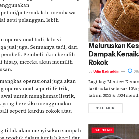
 menggunakan
 petani/peternak lalu membawa
ai sepi pelanggan, lebih
operasional tadi, lalu si
Meluruskan Ke
a jual juga. Semuanya tadi, dari
Dampak Kenaika
 pembeli. Pembeli akan beralih
Rokok
li hisap, mereka akan memilih
usan.
by
Udin Badruddin
06/
memangkas operasional juga akan
Lagi-lagi Menteri Keua
 operasional seperti listrik,
tarif cukai sebesar 10%
tahun 2023 & 2024 mendat
 awal untuk menghemat listrik,
k yang beresiko menggunakan
READ MORE
ali seperti kardus rokok atau
ng tidak akan menyisakan sampah
PABRIKAN
apa produk dalam jumlah kecil dan