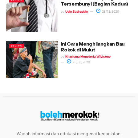
REVIEW
Tersembunyi (Bagian Kedua)
by
Udin Badruddin
28/12/2020
Ini Cara Menghilangkan Bau
REVIEW
Rokok di Mulut
by
Kharisma Moneteria Wibisono
20/05/2023
Wadah informasi dan edukasi mengenai kedaulatan,