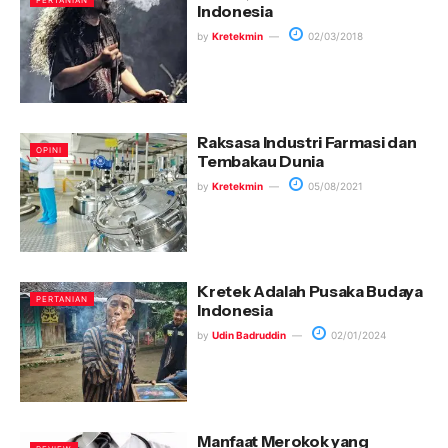
PERTANIAN
Indonesia
by
Kretekmin
02/03/2018
Raksasa Industri Farmasi dan
OPINI
Tembakau Dunia
by
Kretekmin
05/08/2021
Kretek Adalah Pusaka Budaya
PERTANIAN
Indonesia
by
Udin Badruddin
02/01/2024
Manfaat Merokok yang