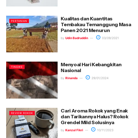
Kualitas dan Kuantitas
PERTANIAN
Tembakau Temanggung Masa
Panen 2021 Menurun
by
Udin Badruddin
03/09/2021
Menyoal Hari Kebangkitan
TINGWE
Nasional
by
Rinanda
29/01/2024
Cari Aroma Rokok yang Enak
REVIEW ROKOK
dan Tarikannya Halus? Rokok
Grendel Mild Solusinya
by
Kanzul Fikri
10/11/2023