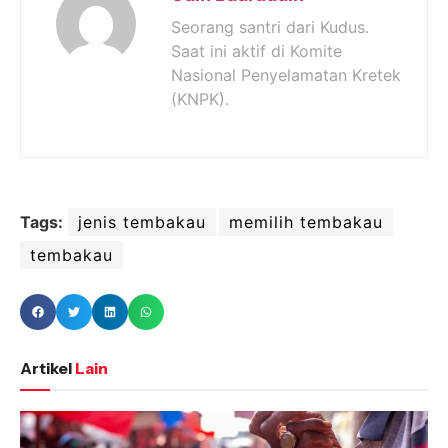
Seorang santri dari Kudus.
Saat ini aktif di Komite
Nasional Penyelamatan Kretek
(KNPK).
Tags:
jenis tembakau
memilih tembakau
tembakau
Artikel
Lain