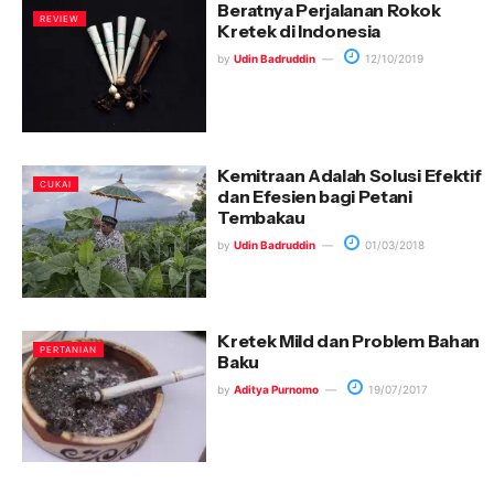
Beratnya Perjalanan Rokok
REVIEW
Kretek di Indonesia
by
Udin Badruddin
12/10/2019
Kemitraan Adalah Solusi Efektif
CUKAI
dan Efesien bagi Petani
Tembakau
by
Udin Badruddin
01/03/2018
Kretek Mild dan Problem Bahan
PERTANIAN
Baku
by
Aditya Purnomo
19/07/2017