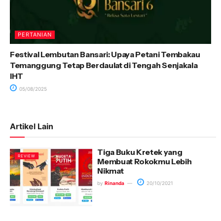
PERTANIAN
Festival Lembutan Bansari: Upaya Petani Tembakau
Temanggung Tetap Berdaulat di Tengah Senjakala
IHT
05/08/2025
Artikel Lain
Tiga Buku Kretek yang
REVIEW
Membuat Rokokmu Lebih
Nikmat
by
Rinanda
20/10/2021