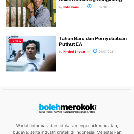
by
Indi Hikami
13/09/2020
Tahun Baru dan Pernyebatsan
REVIEW
Puthut EA
by
Khoirul Siregar
01/01/2021
Wadah informasi dan edukasi mengenai kedaulatan,
budaya, serta industri kretek di Indonesia. Melestarikan