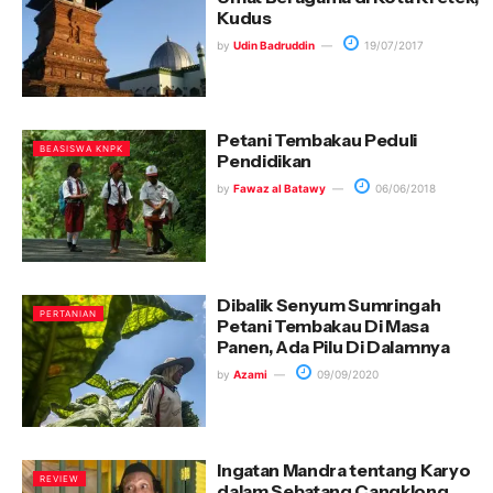
Kudus
by
Udin Badruddin
19/07/2017
Petani Tembakau Peduli
BEASISWA KNPK
Pendidikan
by
Fawaz al Batawy
06/06/2018
Dibalik Senyum Sumringah
PERTANIAN
Petani Tembakau Di Masa
Panen, Ada Pilu Di Dalamnya
by
Azami
09/09/2020
Ingatan Mandra tentang Karyo
REVIEW
dalam Sebatang Cangklong