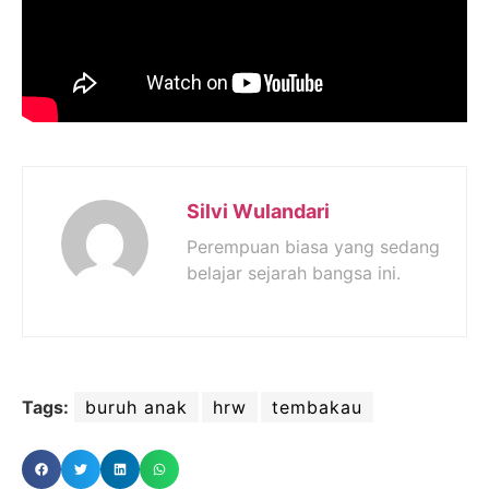
Silvi Wulandari
Perempuan biasa yang sedang
belajar sejarah bangsa ini.
Tags:
buruh anak
hrw
tembakau