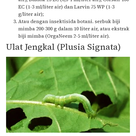
EC (1-3 ml/liter air) dan Larvin 75 WP (1-3
g/liter air);
Atau dengan insektisida botani. serbuk biji
mimba 200-300 g dalam 10 liter air, atau ekstrak
biji mimba (OrgaNeem 2-5 ml/liter air).
Ulat Jengkal (Plusia Signata)