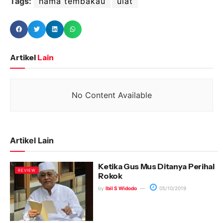
Tags:
hama tembakau
ulat
Artikel
Lain
No Content Available
Artikel Lain
Ketika Gus Mus Ditanya Perihal
REVIEW
Rokok
by
Ibil S Widodo
05/10/2019