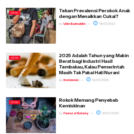
Tekan Prevalensi Perokok Anak
OPINI
dengan Menaikkan Cukai?
by
Udin Badruddin
19/01/2022
2025 Adalah Tahun yang Makin
OPINI
Berat bagi Industri Hasil
Tembakau, Kalau Pemerintah
Masih Tak Pakai Hati Nurani
by
Kretekmin
02/01/2025
Rokok Memang Penyebab
OPINI
Kemiskinan
by
Fawaz al Batawy
30/07/2020