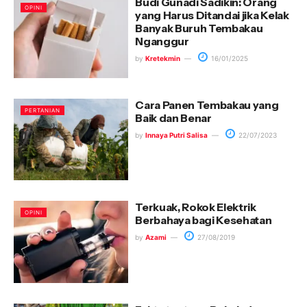
Budi Gunadi Sadikin: Orang
OPINI
yang Harus Ditandai jika Kelak
Banyak Buruh Tembakau
Nganggur
by
Kretekmin
16/01/2025
Cara Panen Tembakau yang
PERTANIAN
Baik dan Benar
by
Innaya Putri Salisa
22/07/2023
Terkuak, Rokok Elektrik
OPINI
Berbahaya bagi Kesehatan
by
Azami
27/08/2019