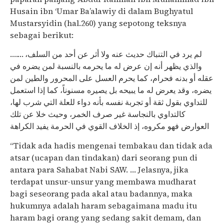
Husain ibn ‘Umar Ba’alawiy di dalam Bughyatul
Mustarsyidin (hal.260) yang sepotong teksnya
sebagai berikut:
لم يرد في التنباك حديث عنه ولا أثر عن أحد من السلف، …….
والذي يظهر أنه إن عرض له ما يحرمه بالنسبة لمن يضره في
عقله أو بدنه فحرام، كما يحرم العسل على المحرور والطين لمن
يضره، وقد يعرض له ما يبيحه بل يصيره مسنوناً، كما إذا استعمل
للتداوي بقول ثقة أو تجربة نفسه بأنه دواء للعلة التي شرب لها،
كالتداوي بالنجاسة غير صرف الخمر، وحيث خلا عن تلك
العوارض فهو مكروه، إذ الخلاف القوي في الحرمة يفيد الكراهة
“Tidak ada hadis mengenai tembakau dan tidak ada
atsar (ucapan dan tindakan) dari seorang pun di
antara para Sahabat Nabi SAW. … Jelasnya, jika
terdapat unsur-unsur yang membawa mudharat
bagi seseorang pada akal atau badannya, maka
hukumnya adalah haram sebagaimana madu itu
haram bagi orang yang sedang sakit demam, dan