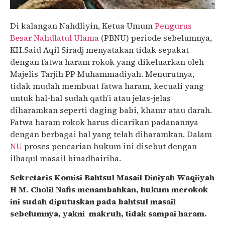
Di kalangan Nahdliyin, Ketua Umum
Pengurus
Besar Nahdlatul Ulama
(PBNU) periode sebelumnya,
KH.Said Aqil Siradj menyatakan tidak sepakat
dengan fatwa haram rokok yang dikeluarkan oleh
Majelis Tarjih PP Muhammadiyah. Menurutnya,
tidak mudah membuat fatwa haram, kecuali yang
untuk hal-hal sudah qath’i atau jelas-jelas
diharamkan seperti daging babi, khamr atau darah.
Fatwa haram rokok harus dicarikan padanannya
dengan berbagai hal yang telah diharamkan. Dalam
NU
proses pencarian hukum ini disebut dengan
ilhaqul masail binadhairiha.
Sekretaris Komisi Bahtsul Masail Diniyah Waqiiyah
H M. Cholil Nafis menambahkan, hukum merokok
ini sudah diputuskan pada bahtsul masail
sebelumnya, yakni makruh, tidak sampai haram.