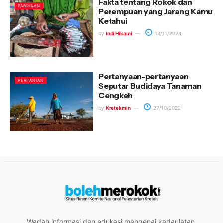
Fakta tentang Rokok dan
PABRIKAN
Perempuan yang Jarang Kamu
Ketahui
by
Indi Hikami
13/11/2024
Pertanyaan-pertanyaan
PERTANIAN
Seputar Budidaya Tanaman
Cengkeh
by
Kretekmin
27/10/2022
Wadah informasi dan edukasi mengenai kedaulatan,