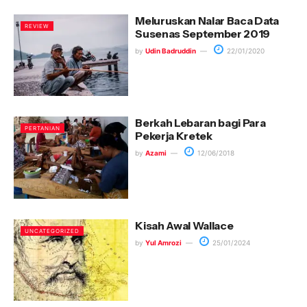
Meluruskan Nalar Baca Data
REVIEW
Susenas September 2019
by
Udin Badruddin
22/01/2020
Berkah Lebaran bagi Para
PERTANIAN
Pekerja Kretek
by
Azami
12/06/2018
Kisah Awal Wallace
UNCATEGORIZED
by
Yul Amrozi
25/01/2024