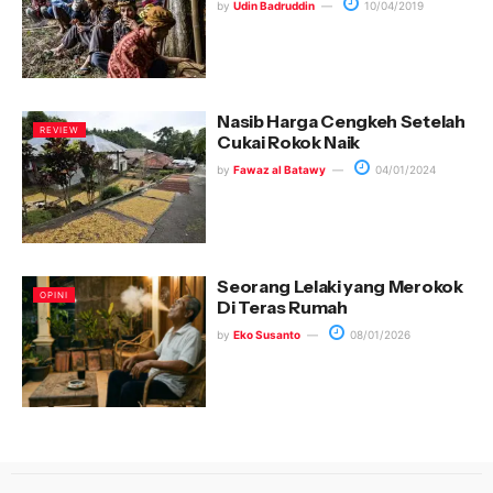
by
Udin Badruddin
10/04/2019
Nasib Harga Cengkeh Setelah
REVIEW
Cukai Rokok Naik
by
Fawaz al Batawy
04/01/2024
Seorang Lelaki yang Merokok
OPINI
Di Teras Rumah
by
Eko Susanto
08/01/2026