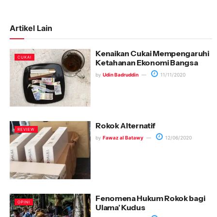
Artikel Lain
Kenaikan Cukai Mempengaruhi
CUKAI
Ketahanan Ekonomi Bangsa
by
Udin Badruddin
11/11/2020
Rokok Alternatif
REVIEW
by
Fawaz al Batawy
12/06/2020
Fenomena Hukum Rokok bagi
OPINI
Ulama’ Kudus