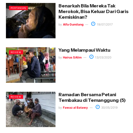
Benarkah Bila Mereka Tak
PERTANIAN
Merokok, Bisa Keluar Dari Garis
Kemiskinan?
by
Alfa Gumilang
19/07/2017
Yang Melampaui Waktu
REVIEW
by
Hairus SAlim
13/03/2020
Ramadan Bersama Petani
REVIEW
Tembakau di Temanggung (5)
by
Fawaz al Batawy
30/05/2019