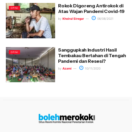
Rokok Digoreng Antirokok di
OPINI
Atas Wajan Pandemi Covid-19
by
Khoirul Siregar
06/08/2021
Sanggupkah Industri Hasil
OPINI
Tembakau Bertahan di Tengah
Pandemi dan Resesi?
by
Azami
10/11/2020