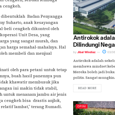
a cengkeh.
 dibentuklah  Badan Penyangga 
y Suharto, anak kesayangan 
l-beli cengkeh dikontrol oleh 
koperasi Unit Desa, yang 
Antirokok adala
harga yang sangat murah, dan 
Dilindungi Nega
gan harga semahal-mahalnya. Hal 
by
Jibal Windiaz
03/0
boleh membeli dan menjual 
Antirokok adalah seke
membawa mindset keben
ati oleh para petani untuk tetap
Mereka boleh jadi buka
onnya, buah hasil panennya pun
politis. Sangat mungkin..
tidak khawatir membusuk jika
angan ini makin tidak stabil,
READ MORE
ih untuk menanam jambu air jenis
ga cengkeh bisa drastis anjlok,
relatif lambat,” terang Rumadi.
OPINI