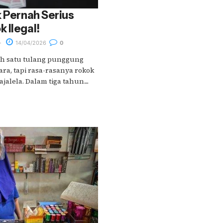
k Pernah Serius
 Ilegal!
14/04/2026
0
ah satu tulang punggung
a, tapi rasa-rasanya rokok
alela. Dalam tiga tahun....