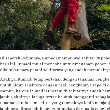
Di sepetak kebunnya, Rumadi mempunyai sekitar 20 poho
baru ini Rumadi mulai mencoba untuk menanam pohon jam
dilakukan para petani sekitarnya yang sudah memulainya 
Awalnya, Rumadi tetap bertahan dengan tanaman cengkeh
untuk hidup sejahtera dengan hasil cengkehnya seperti d
Namun, karena ia melihat petani di sekitarnya sudah ba
jambu, akhirnya ia juga tertarik untuk mengganti seba
tanaman jambu jenis citra, yang tampaknya lebih menjanj
jambunya dirasa lebih menguntungkan dari pada cengkeh,