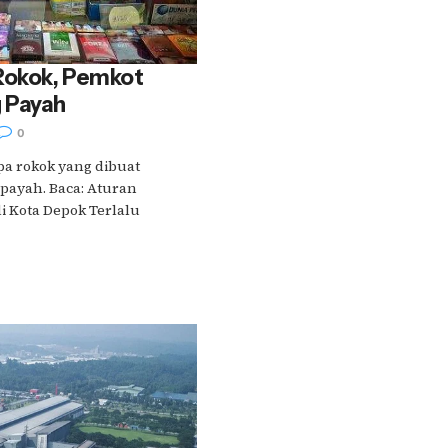
 Rokok, Pemkot
 Payah
0
a rokok yang dibuat
ayah. Baca: Aturan
 Kota Depok Terlalu