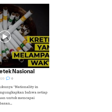
etek Nasional
020
0
ukunya “Nationality in
mengungkapkan bahwa setiap
inan untuk mencapai
san....