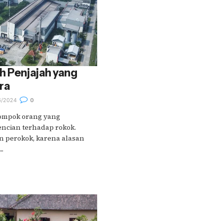
h Penjajah yang
ra
6/2024
0
lompok orang yang
cian terhadap rokok.
n perokok, karena alasan
..