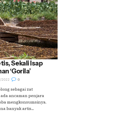
is, Sekali Isap
an ‘Gorila’
7/2022
0
long sebagai zat
as ada ancaman penjara
coba mengkonsumsinya.
 banyak artis....