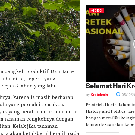
VIDEO
n cengkeh produktif. Dan Baru-
bu citra, seperti yang
Selamat Hari Kr
sejak 3 tahun yang lalu.
by
Kretekmin
05/10/2
nya, karena ia masih berharap
ulu yang pernah ia rasakan.
Fredrich Hertz dalam b
nyak yang beralih untuk menanam
History and Politics” 
bangsa memiliki keing
gian tanaman cengkehnya dengan
kemerdekaan dan kebeba
ikan. Kelak jika tanaman
 ia akan betul-betul beralih pada