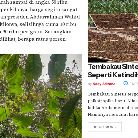
rah sampai di angka 50 ribu.
per kilonya. harga segitu sangat
inan presiden Abdurrahman Wahid
kilonya, selisihnya cuma 10 ribu
 90 ribu per-gram. Sedangkan
ilihat, berapa ratus persen
Tembakau Sintet
Seperti Ketindih
by
Nody Arizona
21/0
Tembakau Sintetis tergo
psikotropika baru. Ali
ketika Anda mencoba-
Namanya mencuat karena
READ MORE