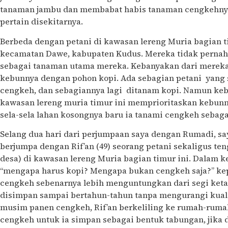
tanaman jambu dan membabat habis tanaman cengkehnya 
pertain disekitarnya.
Berbeda dengan petani di kawasan lereng Muria bagian ti
kecamatan Dawe, kabupaten Kudus. Mereka tidak perna
sebagai tanaman utama mereka. Kebanyakan dari merek
kebunnya dengan pohon kopi. Ada sebagian petani yang
cengkeh, dan sebagiannya lagi ditanam kopi. Namun keb
kawasan lereng muria timur ini memprioritaskan kebunn
sela-sela lahan kosongnya baru ia tanami cengkeh sebag
Selang dua hari dari perjumpaan saya dengan Rumadi, s
berjumpa dengan Rif’an (49) seorang petani sekaligus te
desa) di kawasan lereng Muria bagian timur ini. Dalam k
“mengapa harus kopi? Mengapa bukan cengkeh saja?” kep
cengkeh sebenarnya lebih menguntungkan dari segi ket
disimpan sampai bertahun-tahun tanpa mengurangi kuali
musim panen cengkeh, Rif’an berkeliling ke rumah-rum
cengkeh untuk ia simpan sebagai bentuk tabungan, jika