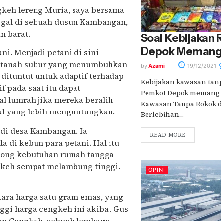
gkeh lereng Muria, saya bersama
ggal di sebuah dusun Kambangan,
an barat.
Soal Kebijakan
Depok Memang
i. Menjadi petani di sini
n tanah subur yang menumbuhkan
by
Azami
19/12/2021
dituntut untuk adaptif terhadap
Kebijakan kawasan tanp
f pada saat itu dapat
Pemkot Depok memang p
al lumrah jika mereka beralih
Kawasan Tanpa Rokok di
jual yang lebih menguntungkan.
Berlebihan....
 di desa Kambangan. Ia
READ MORE
 di kebun para petani. Hal itu
okong kebutuhan rumah tangga
gkeh sempat melambung tinggi.
OPINI
etara harga satu gram emas, yang
nggi harga cengkeh ini akibat Gus
an Cengkeh, sebuah lembaga