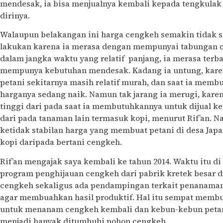
mendesak, ia bisa menjualnya kembali kepada tengkulak 
dirinya.
Walaupun belakangan ini harga cengkeh semakin tidak sta
lakukan karena ia merasa dengan mempunyai tabungan 
dalam jangka waktu yang relatif panjang, ia merasa terba
mempunya kebutuhan mendesak. Kadang ia untung, kare
petani sekitarnya masih relatif murah, dan saat ia memb
harganya sedang naik. Namun tak jarang ia merugi, kare
tinggi dari pada saat ia membutuhkannya untuk dijual kem
dari pada tanaman lain termasuk kopi, menurut Rif’an. N
ketidak stabilan harga yang membuat petani di desa Japa
kopi daripada bertani cengkeh.
Rif’an mengajak saya kembali ke tahun 2014. Waktu itu di
program penghijauan cengkeh dari pabrik kretek besar di 
cengkeh sekaligus ada pendampingan terkait penanama
agar membuahkan hasil produktif. Hal itu sempat memb
untuk menanam cengkeh kembali dan kebun-kebun petan
menjadi banyak ditumbuhi pohon cengkeh.