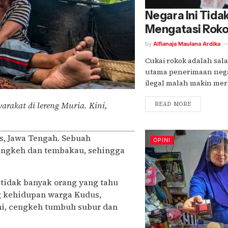
Negara Ini Tida
Mengatasi Rokok
by
Alfianaja Maulana Ardika
Cukai rokok adalah sal
utama penerimaan negar
ilegal malah makin meraj
rakat di lereng Muria. Kini,
READ MORE
s, Jawa Tengah. Sebuah
OPINI
engkeh dan tembakau, sehingga
 tidak banyak orang yang tahu
 kehidupan warga Kudus,
ini, cengkeh tumbuh subur dan