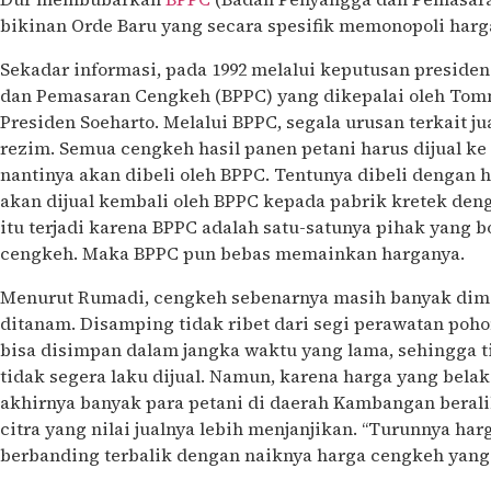
bikinan Orde Baru yang secara spesifik memonopoli harg
Sekadar informasi, pada 1992 melalui keputusan presiden
dan Pemasaran Cengkeh (BPPC) yang dikepalai oleh Tomm
Presiden Soeharto. Melalui BPPC, segala urusan terkait jua
rezim. Semua cengkeh hasil panen petani harus dijual ke 
nantinya akan dibeli oleh BPPC. Tentunya dibeli dengan 
akan dijual kembali oleh BPPC kepada pabrik kretek den
itu terjadi karena BPPC adalah satu-satunya pihak yang 
cengkeh. Maka BPPC pun bebas memainkan harganya.
Menurut Rumadi, cengkeh sebenarnya masih banyak dimin
ditanam. Disamping tidak ribet dari segi perawatan poh
bisa disimpan dalam jangka waktu yang lama, sehingga 
tidak segera laku dijual. Namun, karena harga yang belak
akhirnya banyak para petani di daerah Kambangan beral
citra yang nilai jualnya lebih menjanjikan. “Turunnya har
berbanding terbalik dengan naiknya harga cengkeh yang 