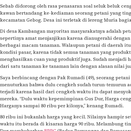
Sebab didorong oleh rasa penasaran soal seluk beluk cen
kawan bertandang ke-kediaman seorang petani yang tin
kecamatan Gebog. Desa ini terletak di lereng Muria bagi
Di desa Kambangan mayoritas masyarakatnya adalah petan
sepertinya amat menjanjikan karena dianugerahi denga
berbagai macam tanaman. Walaupun petani di daerah itu 
kondisi pasar, karena tidak semua tanaman yang produkti
menghasilkan cuan yang produktif juga. Sudah menjadi h
dari satu tanaman ke tanaman lain dengan alasan nilai 
Saya berbincang dengan Pak Rumadi (49), seorang petani
menuturkan bahwa dulu cengkeh sudah turun-temurun ada
terjadi karena hasil dari cengkeh waktu itu dapat meny
mereka. “Dulu waktu kepemimpinan Gus Dur, Harga cen
Harganya sampai 80 ribu per kilonya,” kenang Rumadi.
80 ribu ini bukanlah harga yang kecil. Nilainya hampir s
waktu itu berada di kisaran harga 90 ribu. Melambung ti
Dur membubarkan
BPPC
(Badan Penyangga dan Pemasar