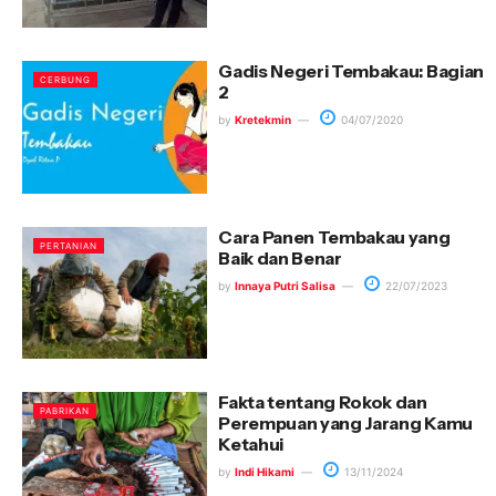
Gadis Negeri Tembakau: Bagian
CERBUNG
2
by
Kretekmin
04/07/2020
Cara Panen Tembakau yang
PERTANIAN
Baik dan Benar
by
Innaya Putri Salisa
22/07/2023
Fakta tentang Rokok dan
PABRIKAN
Perempuan yang Jarang Kamu
Ketahui
by
Indi Hikami
13/11/2024