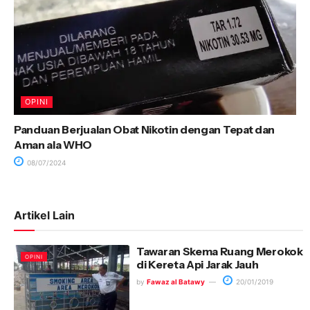
OPINI
Panduan Berjualan Obat Nikotin dengan Tepat dan
Aman ala WHO
08/07/2024
Artikel Lain
Tawaran Skema Ruang Merokok
OPINI
di Kereta Api Jarak Jauh
by
Fawaz al Batawy
20/01/2019