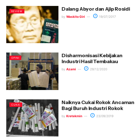
Dalang Abyor dan Ajip Rosidi
REVIEW
by
Waskito Giri
19/07/2017
Disharmonisasi Kebijakan
OPINI
Industri Hasil Tembakau
by
Azami
29/12/2020
Naiknya Cukai Rokok Ancaman
CUKAI
Bagi Buruh Industri Rokok
by
Kretekmin
23/09/2019