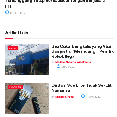
Temanggung Tetap Berdaulat di Tengah Senjakala
IHT
05/08/2025
Artikel Lain
Bea Cukai Bengkalis yang Abai
OPINI
dan justru “Melindungi” Pemilik
Rokok Ilegal
by
Moddie Alvianto Wicaksono
08/05/2024
Dji Sam Soe Elite, Tidak Se-Elit
PABRIKAN
Namanya
by
Khoirul Siregar
14/07/2022