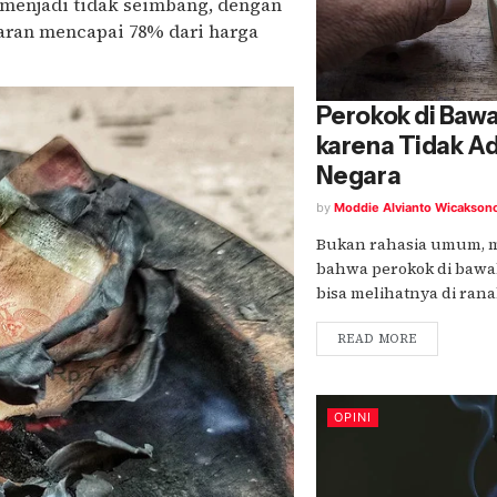
 menjadi tidak seimbang, dengan
saran mencapai 78% dari harga
Perokok di Baw
karena Tidak A
Negara
by
Moddie Alvianto Wicakson
Bukan rahasia umum, me
bahwa perokok di bawa
bisa melihatnya di ranah
READ MORE
OPINI