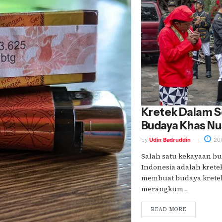
Kretek Dalam Se
Budaya Khas Nu
by
Udin Badruddin
20/
Salah satu kekayaan bu
Indonesia adalah krete
membuat budaya kretek 
merangkum....
READ MORE