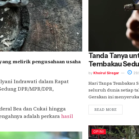
Tanda Tanya unt
 yang melirik pengusahaan usaha
Tembakau Sedu
by
Khoirul Siregar
29/
lyani Indrawati dalam Rapat
Hari Tanpa Tembakau Se
 Gedung DPR/MPR/DPR,
seluruh dunia setiap ta
Gerakan ini menyerukan
nderal Bea dan Cukai hingga
READ MORE
setengahnya adalah perkara
hasil
OPINI