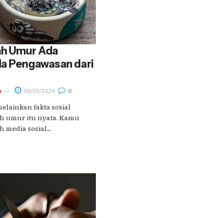
ah Umur Ada
da Pengawasan dari
o
06/05/2024
0
lainkan fakta sosial
h umur itu nyata. Kamu
 media sosial....