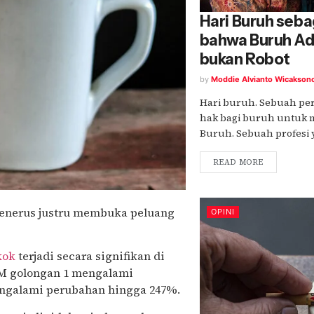
Hari Buruh seb
bahwa Buruh Ad
bukan Robot
by
Moddie Alvianto Wicakson
Hari buruh. Sebuah per
hak bagi buruh untuk m
Buruh. Sebuah profesi y
READ MORE
-menerus justru membuka peluang
OPINI
kok
terjadi secara signifikan di
PM golongan 1 mengalami
engalami perubahan hingga 247%.