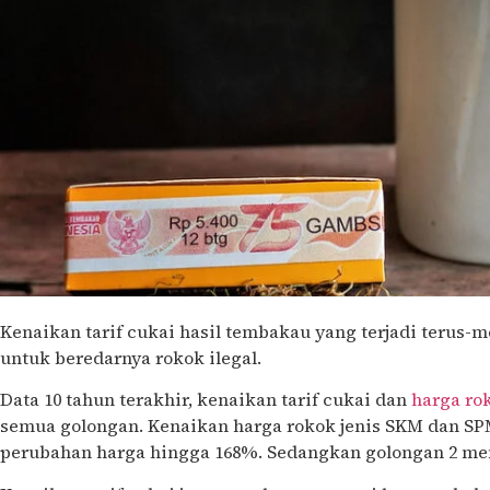
Kenaikan tarif cukai hasil tembakau yang terjadi terus
untuk beredarnya rokok ilegal.
Data 10 tahun terakhir, kenaikan tarif cukai dan
harga ro
semua golongan. Kenaikan harga rokok jenis SKM dan S
perubahan harga hingga 168%. Sedangkan golongan 2 m