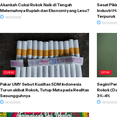
Akankah Cukai Rokok Naik di Tengah
Sesat Pik
Melemahnya Rupiah dan Ekonomi yang Lesu?
Industri 
Terpuruk
14/03/2026
20/11/202
CUKAI
OPINI
Pakar UMY Sebut Kualitas SDM Indonesia
Segini Pe
Turun akibat Rokok, Tutup Mata pada Realitas
Rokok (Dar
Sesungguhnya
3%-4%
14/10/2025
10/10/202