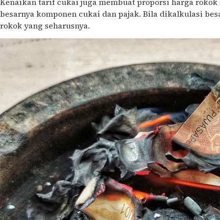
Kenaikan tarif cukai juga membuat proporsi harga rokok
besarnya komponen cukai dan pajak. Bila dikalkulasi be
rokok yang seharusnya.