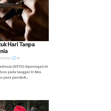
uk Hari Tanpa
nia
05/2021
0
dunia (HTTS) diperingati di
hun pada tanggal 31 Mei.
 para perokok....