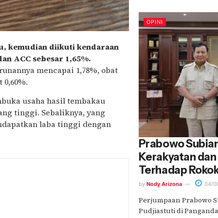
OPINI
au, kemudian diikuti kendaraan
dan ACC sebesar 1,65%.
urunannya mencapai 1,78%, obat
t 0,60%.
embuka usaha hasil tembakau
ang tinggi. Sebaliknya, yang
dapatkan laba tinggi dengan
Prabowo Subian
Kerakyatan dan
Terhadap Roko
by
Nody Arizona
04/0
Perjumpaan Prabowo Su
Pudjiastuti di Pangandar