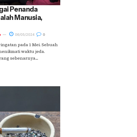
agai Penanda
alah Manusia,
o
06/05/2024
0
ingatan pada 1 Mei. Sebuah
enikmati waktu jeda.
ang sebenarnya....