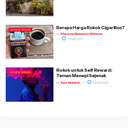
Berapa Harga Rokok Cigarillos?
REVIEW ROKOK
by
Kharisma Moneteria Wibisono
13/06/2023
Rokok untuk Self Reward:
REVIEW ROKOK
Teman Menepi Sejenak
by
Saar Abdullah
14/08/2025