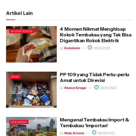
Artikel Lain
4 Momen Nikmat Menghisap
REVIEW ROKOK
Rokok Tembakau yang Tak Bisa
Digantikan Rokok Elektrik
by
Kretekmin
18/02/2025
PP 109 yang Tidak Perlu-perlu
OPINI
Amat untuk Direvisi
by
Khoirul Siregar
28/07/2021
Mengenal Tembakau Import &
PERTANIAN
Tembakau ‘Importan’
by
Nody Arizona
08/06/2022