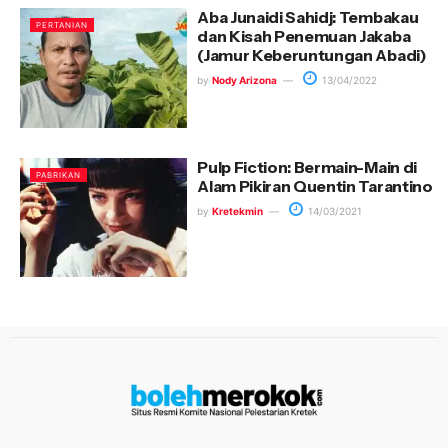
Aba Junaidi Sahidj: Tembakau
PERTANIAN
dan Kisah Penemuan Jakaba
(Jamur Keberuntungan Abadi)
by
Nody Arizona
13/04/2022
Pulp Fiction: Bermain-Main di
PABRIKAN
Alam Pikiran Quentin Tarantino
by
Kretekmin
14/03/2021