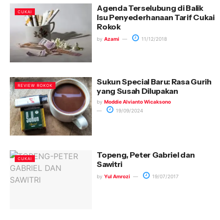
Agenda Terselubung di Balik
CUKAI
Isu Penyederhanaan Tarif Cukai
Rokok
by
Azami
11/12/2018
Sukun Special Baru: Rasa Gurih
REVIEW ROKOK
yang Susah Dilupakan
by
Moddie Alvianto Wicaksono
19/09/2024
Topeng, Peter Gabriel dan
CUKAI
Sawitri
by
Yul Amrozi
19/07/2017