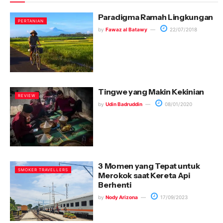
Paradigma Ramah Lingkungan
PERTANIAN
by
Fawaz al Batawy
22/07/2018
Tingwe yang Makin Kekinian
REVIEW
by
Udin Badruddin
08/01/2020
3 Momen yang Tepat untuk
SMOKER TRAVELLERS
Merokok saat Kereta Api
Berhenti
by
Nody Arizona
17/09/2023