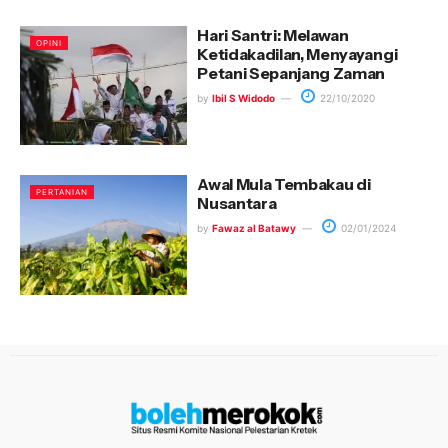
Hari Santri: Melawan
OPINI
Ketidakadilan, Menyayangi
Petani Sepanjang Zaman
by
Ibil S Widodo
22/10/2020
Awal Mula Tembakau di
PERTANIAN
Nusantara
by
Fawaz al Batawy
02/01/2024