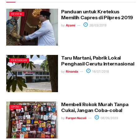
Panduan untuk Kretekus
REVIEW
Memilih Capres di Pilpres 2019
by
Azami
26/03/2019
Taru Martani, Pabrik Lokal
PERTANIAN
Penghasil Cerutu Internasional
by
Rinanda
16/07/2018
Membeli Rokok Murah Tanpa
OPINI
Cukai, Jangan Coba-coba!
by
Furqon Nazali
08/05/2023