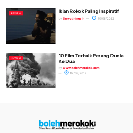
Iklan Rokok Paling Inspiratif
REVIEW
by
Suryatiningsih
10/08/2022
10 Film Terbaik Perang Dunia
REVIEW
Ke Dua
by
www.bolehmerokok.com
07/09/2017