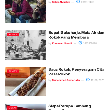
by
Saleh Abdullah
20/01/2019
Bupati Sukoharjo, Mata Air dan
REVIEW
Rokok yang Membara
by
Khomsun Nurarif
18/09/2020
Saus Rokok, Penyeragam Cita
REVIEW
Rasa Rokok
by
Muhammad Qomarudin
12/08/2023
Siapa Perupa Lambang
CUKAI