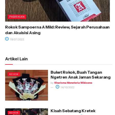
PABRIKAN
Rokok Sampoerna A Mild: Review, Sejarah Perusahaan
dan Akuisisi Asing
19/07/2022
Artikel Lain
Buket Rokok, Buah Tangan
REVIEW
Ngetren Anak Jaman Sekarang
by
Kharisma Moneteria Wibisono
14/10/2022
Kisah Sebatang Kretek
REVIEW