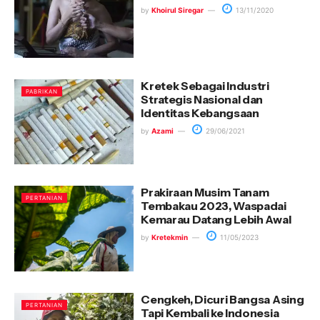
by
Khoirul Siregar
13/11/2020
Kretek Sebagai Industri
PABRIKAN
Strategis Nasional dan
Identitas Kebangsaan
by
Azami
29/06/2021
Prakiraan Musim Tanam
PERTANIAN
Tembakau 2023, Waspadai
Kemarau Datang Lebih Awal
by
Kretekmin
11/05/2023
Cengkeh, Dicuri Bangsa Asing
PERTANIAN
Tapi Kembali ke Indonesia