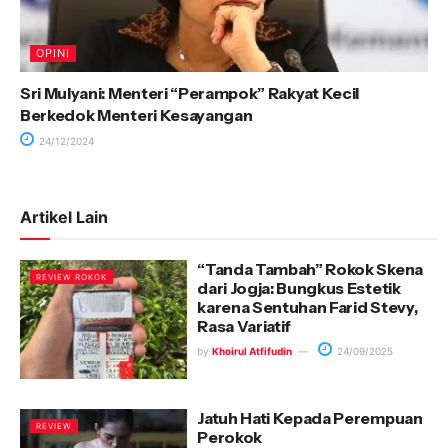
OPINI
Sri Mulyani: Menteri “Perampok” Rakyat Kecil
Berkedok Menteri Kesayangan
24/12/2024
Artikel Lain
“Tanda Tambah” Rokok Skena
REVIEW ROKOK
dari Jogja: Bungkus Estetik
karena Sentuhan Farid Stevy,
Rasa Variatif
by
Khoirul Atfifudin
24/09/2025
Jatuh Hati Kepada Perempuan
REVIEW
Perokok