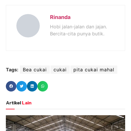
Rinanda
Hobi jalan-jalan dan jajan.
Bercita-cita punya butik.
Tags:
Bea cukai
cukai
pita cukai mahal
Artikel
Lain