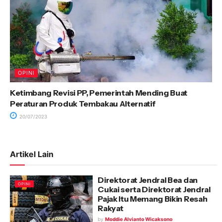
OPINI
Ketimbang Revisi PP, Pemerintah Mending Buat
Peraturan Produk Tembakau Alternatif
20/07/2023
Artikel Lain
Direktorat Jendral Bea dan
OPINI
Cukai serta Direktorat Jendral
Pajak Itu Memang Bikin Resah
Rakyat
by
Moddie Alvianto Wicaksono