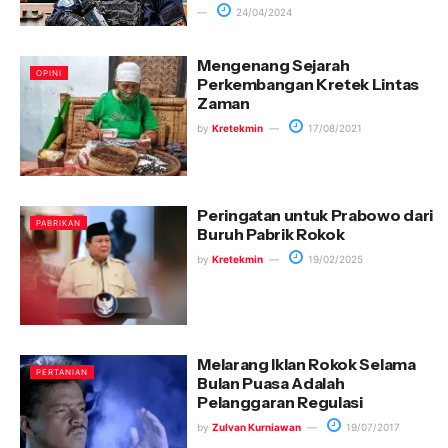
24/04/2024
Mengenang Sejarah
OPINI
Perkembangan Kretek Lintas
Zaman
by
Kretekmin
17/08/2021
Peringatan untuk Prabowo dari
PABRIKAN
Buruh Pabrik Rokok
by
Kretekmin
19/02/2025
Melarang Iklan Rokok Selama
PERTANIAN
Bulan Puasa Adalah
Pelanggaran Regulasi
by
Zulvan Kurniawan
19/07/2017