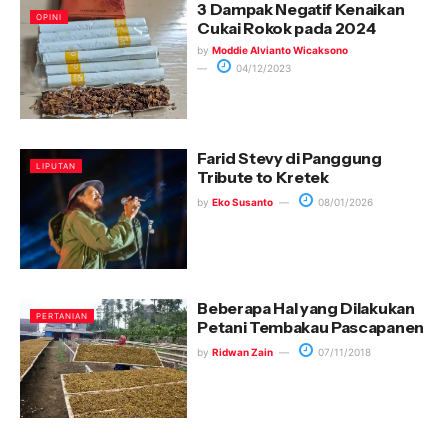
3 Dampak Negatif Kenaikan
OPINI
Cukai Rokok pada 2024
by
Moddie Alvianto Wicaksono
04/12/2023
Farid Stevy di Panggung
LIPUTAN
Tribute to Kretek
by
Eko Susanto
08/01/2026
Beberapa Hal yang Dilakukan
PERTANIAN
Petani Tembakau Pascapanen
by
Ridwan Zain
07/11/2018