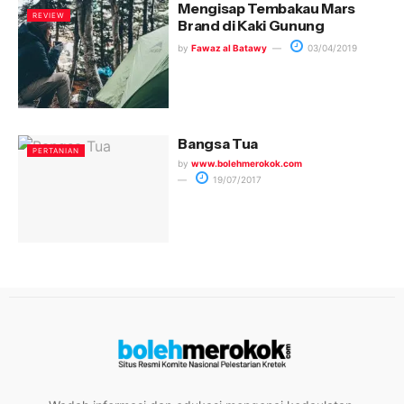
Mengisap Tembakau Mars
REVIEW
Brand di Kaki Gunung
by
Fawaz al Batawy
03/04/2019
Bangsa Tua
PERTANIAN
by
www.bolehmerokok.com
19/07/2017