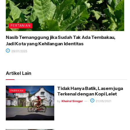
PERTANIAN
Nasib Temanggung jika Sudah Tak Ada Tembakau,
Jadi Kota yang Kehilangan Identitas
29/01/2025
Artikel Lain
Tidak Hanya Batik, Lasem juga
PABRIKAN
Terkenal dengan Kopi Lelet
by
Khoirul Siregar
21/05/2021