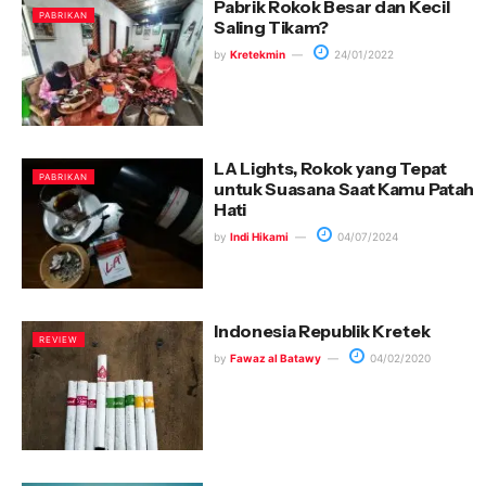
Pabrik Rokok Besar dan Kecil
PABRIKAN
Saling Tikam?
by
Kretekmin
24/01/2022
LA Lights, Rokok yang Tepat
PABRIKAN
untuk Suasana Saat Kamu Patah
Hati
by
Indi Hikami
04/07/2024
Indonesia Republik Kretek
REVIEW
by
Fawaz al Batawy
04/02/2020