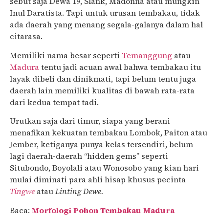
sebut saja Dewa 19, Slank, Madonna atau mungkin
Inul Daratista. Tapi untuk urusan tembakau, tidak
ada daerah yang menang segala-galanya dalam hal
citarasa.
Memiliki nama besar seperti
Temanggung
atau
Madura
tentu jadi acuan awal bahwa tembakau itu
layak dibeli dan dinikmati, tapi belum tentu juga
daerah lain memiliki kualitas di bawah rata-rata
dari kedua tempat tadi.
Urutkan saja dari timur, siapa yang berani
menafikan kekuatan tembakau Lombok, Paiton atau
Jember, ketiganya punya kelas tersendiri, belum
lagi daerah-daerah “hidden gems” seperti
Situbondo, Boyolali atau Wonosobo yang kian hari
mulai diminati para ahli hisap khusus pecinta
Tingwe
atau
Linting Dewe.
Baca:
Morfologi Pohon Tembakau Madura