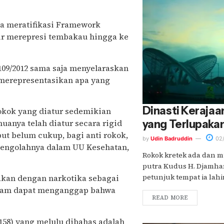
ra meratifikasi Framework
lir merepresi tembakau hingga ke
 109/2012 sama saja menyelaraskan
h merepresentasikan apa yang
Dinasti Kerajaa
rokok yang diatur sedemikian
uanya telah diatur secara rigid
yang Terlupaka
but belum cukup, bagi anti rokok,
by
Udin Badruddin
02/
engolahnya dalam UU Kesehatan,
Rokok kretek ada dan mu
putra Kudus H. Djamha
petunjuk tempat ia lahi
arakan dengan narkotika sebagai
 awam dapat menganggap bahwa
READ MORE
-158) yang melulu dibahas adalah