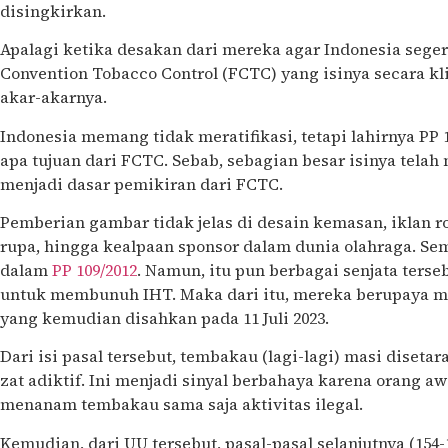
disingkirkan.
Apalagi ketika desakan dari mereka agar Indonesia sege
Convention Tobacco Control (FCTC) yang isinya secara k
akar-akarnya.
Indonesia memang tidak meratifikasi, tetapi lahirnya PP
apa tujuan dari FCTC. Sebab, sebagian besar isinya tela
menjadi dasar pemikiran dari FCTC.
Pemberian gambar tidak jelas di desain kemasan, iklan 
rupa, hingga kealpaan sponsor dalam dunia olahraga. Sem
dalam
PP 109/2012
. Namun, itu pun berbagai senjata terse
untuk membunuh IHT. Maka dari itu, mereka berupaya m
yang kemudian disahkan pada 11 Juli 2023.
Dari isi pasal tersebut, tembakau (lagi-lagi) masi diset
zat adiktif. Ini menjadi sinyal berbahaya karena orang
menanam tembakau sama saja aktivitas ilegal.
Kemudian, dari UU tersebut, pasal-pasal selanjutnya (154