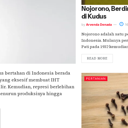
Nojorono, Berdir
di Kudus
by
Arvenda Denada
16
Nojorono adalah satu p
Indonesia. Mulanya per
Pati pada 1932 kemudian
READ MORE
us bertahan di Indonesia berada
k yang eksesif membuat IHT
PERTANIAN
ilir. Kemudian, represi berlebihan
enurun produksinya hingga