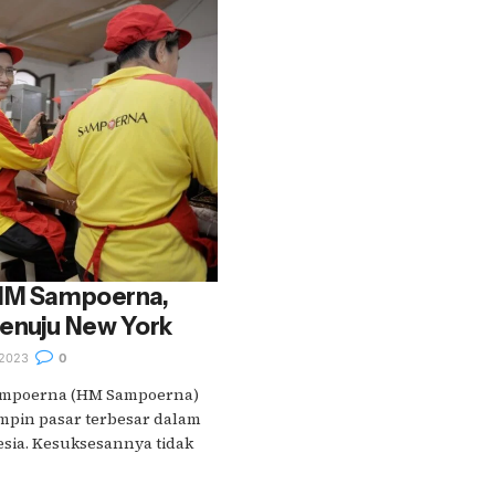
 HM Sampoerna,
Menuju New York
2023
0
ampoerna (HM Sampoerna)
mpin pasar terbesar dalam
esia. Kesuksesannya tidak