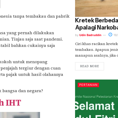
donesia tanpa tembakau dan pabrik
Kretek Berbeda
Apalagi Narkob
jasa yang pernah dilakukan
by
Udin Badruddin
19/
an. Tinjau saja saat pandemi.
Ciri khas racikan krete
stabil bahkan cukainya saja
tembakau. Apapun jeni
manapun asalnya, jika 
 kokoh untuk menopang
READ MORE
penjajah tergiur dengan cuan
ta pajak untuk hasil olahannya
PERTANIAN
k bangsa dan negara?
 IHT