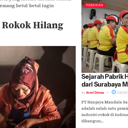
emang betul-betul ingin
PABRIKAN
 Rokok Hilang
Sejarah Pabrik
dari Surabaya 
by
Arief Dimas
23/03/
PT Hanjaya Mandala S
adalah salah satu pemi
industri rokok di Indon
dibangun....