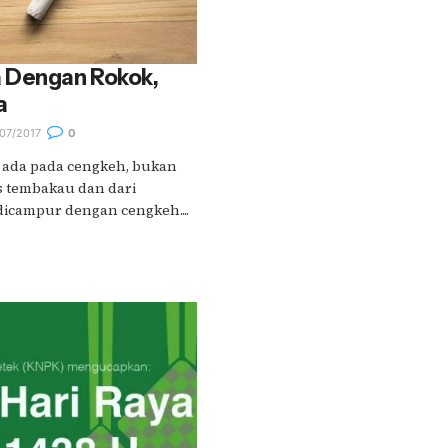
 Dengan Rokok,
a
07/2017
0
k ada pada cengkeh, bukan
s tembakau dan dari
dicampur dengan cengkeh....