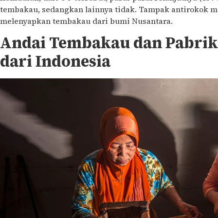
tembakau, sedangkan lainnya tidak. Tampak antirokok m
melenyapkan tembakau dari bumi Nusantara.
Andai Tembakau dan Pabrik
dari Indonesia