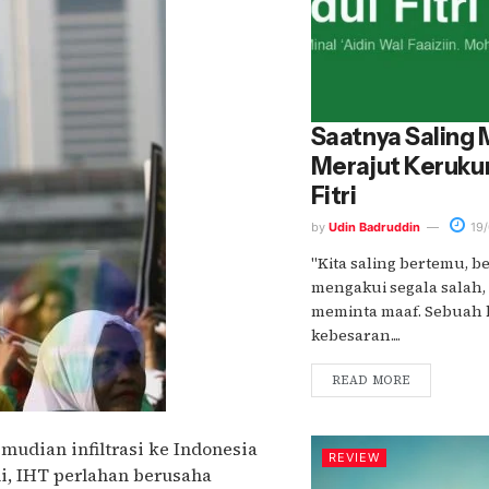
Saatnya Saling
Merajut Kerukun
Fitri
by
Udin Badruddin
19/
"Kita saling bertemu, be
mengakui segala salah,
meminta maaf. Sebuah 
kebesaran....
READ MORE
mudian infiltrasi ke Indonesia
REVIEW
, IHT perlahan berusaha