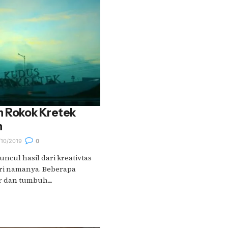
n Rokok Kretek
n
10/2019
0
ncul hasil dari kreativtas
ri namanya. Beberapa
r dan tumbuh....