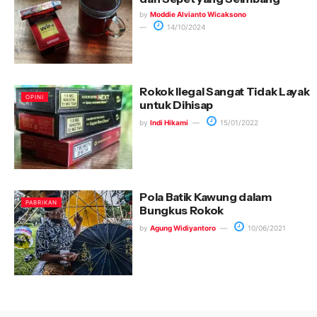
by
Moddie Alvianto Wicaksono
14/10/2024
Rokok Ilegal Sangat Tidak Layak
OPINI
untuk Dihisap
by
Indi Hikami
15/01/2022
Pola Batik Kawung dalam
PABRIKAN
Bungkus Rokok
by
Agung Widiyantoro
10/06/2021