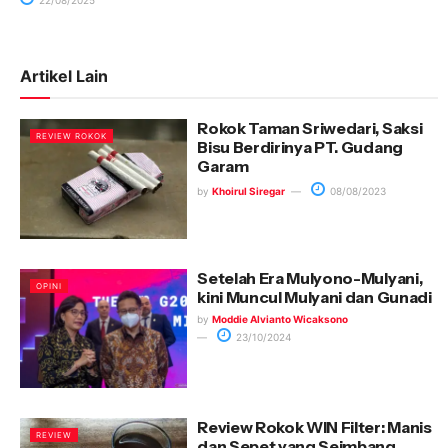
22/08/2025
Artikel Lain
Rokok Taman Sriwedari, Saksi
REVIEW ROKOK
Bisu Berdirinya PT. Gudang
Garam
by
Khoirul Siregar
08/08/2023
Setelah Era Mulyono-Mulyani,
OPINI
kini Muncul Mulyani dan Gunadi
by
Moddie Alvianto Wicaksono
23/10/2024
Review Rokok WIN Filter: Manis
REVIEW
dan Sepet yang Seimbang