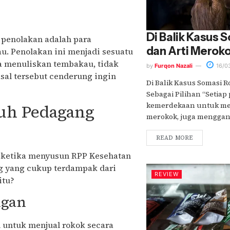
Di Balik Kasus 
 penolakan adalah para
dan Arti Meroko
u. Penolakan ini menjadi sesuatu
ya menuliskan tembakau, tidak
by
Furqon Nazali
16/0
sal tersebut cenderung ingin
Di Balik Kasus Somasi 
Sebagai Pilihan “Setiap
kemerdekaan untuk me
uh Pedagang
merokok, juga mengganti.
READ MORE
n ketika menyusun RPP Kesehatan
ng yang cukup terdampak dari
REVIEW
itu?
ngan
 untuk menjual rokok secara