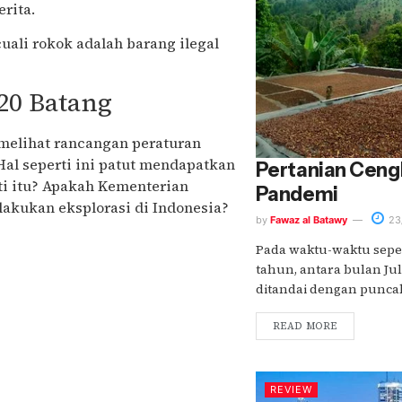
erita.
cuali rokok adalah barang ilegal
20 Batang
a melihat rancangan peraturan
Hal seperti ini patut mendapatkan
Pertanian Ceng
ti itu? Apakah Kementerian
Pandemi
kukan eksplorasi di Indonesia?
by
Fawaz al Batawy
23
Pada waktu-waktu sepert
tahun, antara bulan Ju
ditandai dengan puncak
READ MORE
REVIEW