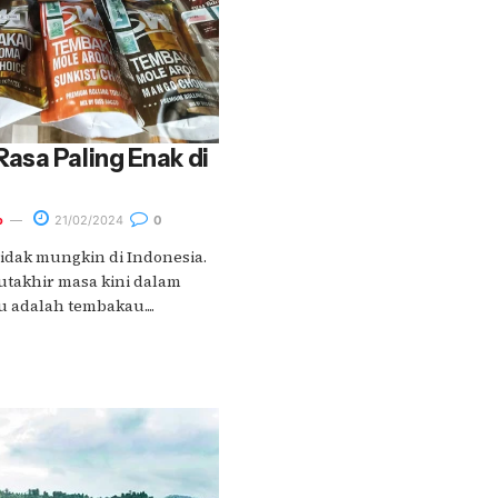
asa Paling Enak di
o
21/02/2024
0
tidak mungkin di Indonesia.
utakhir masa kini dalam
 adalah tembakau....