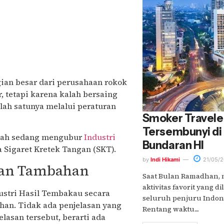
gian besar dari perusahaan rokok
 tetapi karena kalah bersaing
lah satunya melalui peraturan
Smoker Traveler
Tersembunyi di
ntah sedang mengubur
Industri
Bundaran HI
a Sigaret Kretek Tangan (SKT).
by
Indi Hikami
21/05/2
han Tambahan
Saat Bulan Ramadhan, 
aktivitas favorit yang 
dustri Hasil Tembakau secara
seluruh penjuru Indone
an. Tidak ada penjelasan yang
Rentang waktu....
lasan tersebut, berarti ada