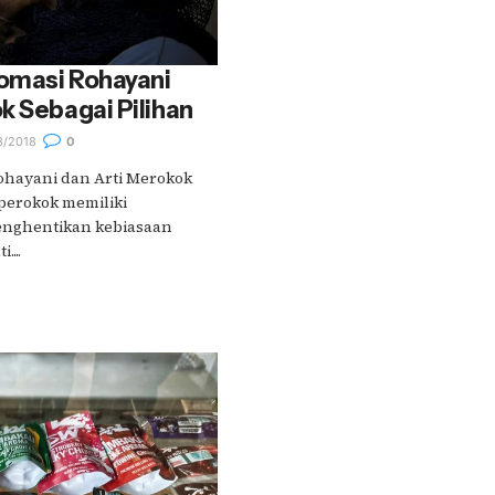
Somasi Rohayani
k Sebagai Pilihan
3/2018
0
Rohayani dan Arti Merokok
 perokok memiliki
nghentikan kebiasaan
...