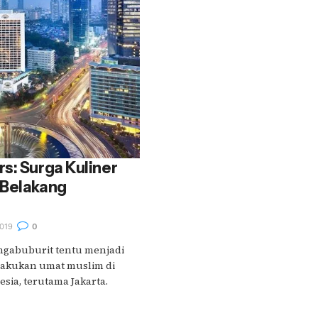
s: Surga Kuliner
 Belakang
019
0
ngabuburit tentu menjadi
dilakukan umat muslim di
sia, terutama Jakarta.