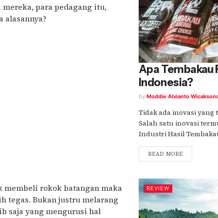
 mereka, para pedagang itu,
a alasannya?
Apa Tembakau R
Indonesia?
by
Moddie Alvianto Wicakson
Tidak ada inovasi yang 
Salah satu inovasi term
Industri Hasil Tembakau
READ MORE
uk membeli rokok batangan maka
REVIEW
h tegas. Bukan justru melarang
ib saja yang mengurusi hal