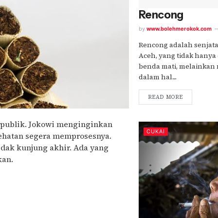
Rencong
by
www.bolehmerokok.com
Rencong adalah senjata
Aceh, yang tidak hanya
benda mati, melainkan m
dalam hal....
READ MORE
 publik. Jokowi menginginkan
CUKAI
sehatan segera memprosesnya.
idak kunjung akhir. Ada yang
kan.