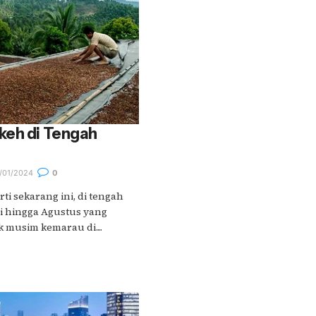
keh di Tengah
/01/2024
0
i sekarang ini, di tengah
li hingga Agustus yang
 musim kemarau di....