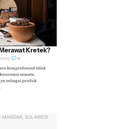
 Merawat Kretek?
4/2022
0
cara komprehensif tidak
 konsumsi semata.
ya sebagai produk
.