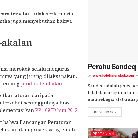
ara tersebut tidak serta merta
ontha juga menyebutkan bahwa
akalan
Perahu Sandeq
si merokok selalu menjurus
mnya yang jarang dilaksanakan.
by
www.bolehmerokok.com
n tentang
produk tembakau
.
Sandeq adalah jenis pe
telah lama digunakan 
bitkan aturan daripada
atau sebagai alat transp
n tersebut sesungguhnya bias
mplementasikan
PP 109 Tahun 2012.
READ MORE
ut bahwa Rancangan Peraturan
elaksanakan proyek yang entah
PERTANIAN