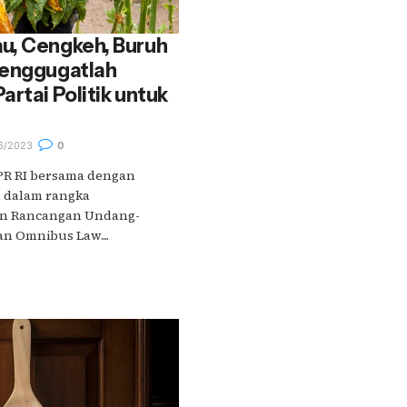
u, Cengkeh, Buruh
Menggugatlah
artai Politik untuk
6/2023
0
DPR RI bersama dengan
 dalam rangka
n Rancangan Undang-
n Omnibus Law....