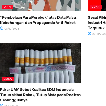
OPINI
CUKAI
“Pembelaan Para Perokok” atas Data Palsu,
Sesat Pik
Kebohongan, dan Propaganda Anti-Rokok
Industri 
Terpuruk
08/12/2025
20/11/202
CUKAI
Pakar UMY Sebut Kualitas SDM Indonesia
Turun akibat Rokok, Tutup Mata pada Realitas
Sesungguhnya