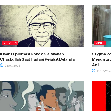
LIPUTAN
OPINI
Kisah Diplomasi Rokok Kiai Wahab
Stigma Ro
Chasbullah Saat Hadapi Pejabat Belanda
Menuntut 
Adil
28/07/2026
18/02/202