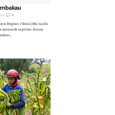
embakau
020
0
Baca Bagian 2 Baca Jika Anda
ta menarik seputar dunia
kan....