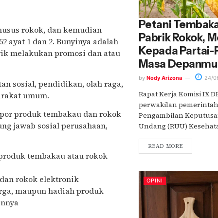
Petani Tembaka
khusus rokok, dan kemudian
Pabrik Rokok, 
2 ayat 1 dan 2. Bunyinya adalah
Kepada Partai-P
ik melakukan promosi dan atau
Masa Depanmu
by
Nody Arizona
24/0
an sosial, pendidikan, olah raga,
Rapat Kerja Komisi IX 
arakat umum.
perwakilan pemerintah
por produk tembakau dan rokok
Pengambilan Keputusa
ng jawab sosial perusahaan,
Undang (RUU) Kesehata
READ MORE
produk tembakau atau rokok
an rokok elektronik
OPINI
rga, maupun hadiah produk
innya