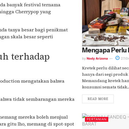
ada banyak festival ternama
a hingga Cherrypop yang
nda tanya besar bagi penikmat
gan skala besar seperti
Mengapa Perlu
uh terhadap
by
Nody Arizona
27/0
Kretek perlu dilihat se
hanya dari segi produk
Memandang kretek han
Production mengatakan bahwa
konsumsi semata tidak...
ahwa tidak sembarangan mereka
READ MORE
 memang mereka boleh menjual
PERTANIAN
ara gitu lho, memang di spot-spot