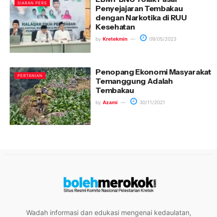
SIARAN PERS
Penyejajaran Tembakau
dengan Narkotika di RUU
Kesehatan
by
Kretekmin
09/05/2023
Penopang Ekonomi Masyarakat
PERTANIAN
Temanggung Adalah
Tembakau
by
Azami
30/11/2021
Wadah informasi dan edukasi mengenai kedaulatan,