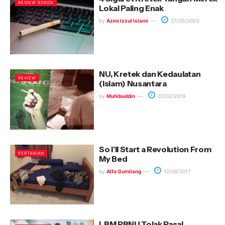
REVIEW ROKOK
Lokal Paling Enak
by
Azmi Izzul Islami
27/05/2023
NU, Kretek dan Kedaulatan
REVIEW
(Islam) Nusantara
by
Muhibuddin
02/02/2019
So I’ll Start a Revolution From
PERTANIAN
My Bed
by
Alfa Gumilang
12/09/2017
LBM PBNU Tolak Pasal