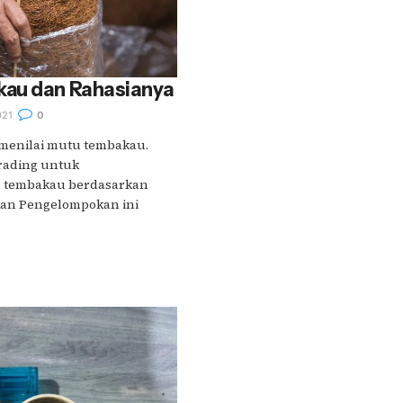
au dan Rahasianya
021
0
 menilai mutu tembakau.
rading untuk
 tembakau berdasarkan
kan Pengelompokan ini