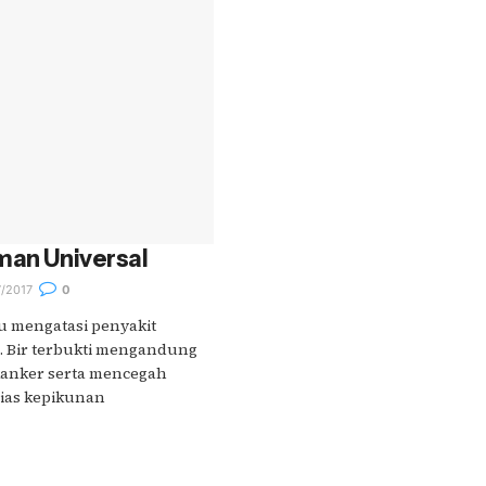
man Universal
/2017
0
 mengatasi penyakit
. Bir terbukti mengandung
kanker serta mencegah
lias kepikunan