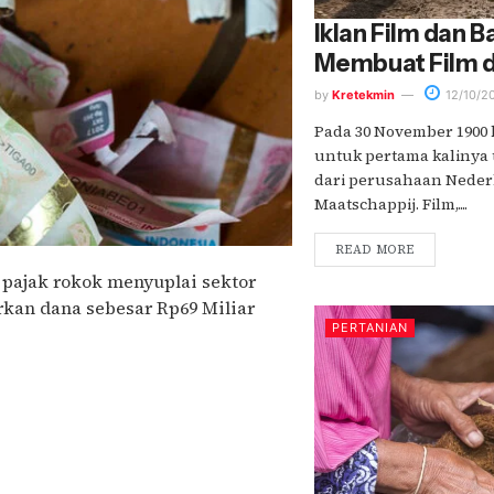
Iklan Film dan 
Membuat Film d
by
Kretekmin
12/10/2
Pada 30 November 1900 
untuk pertama kalinya 
dari perusahaan Neder
Maatschappij. Film,....
READ MORE
pajak rokok menyuplai sektor
kan dana sebesar Rp69 Miliar
PERTANIAN