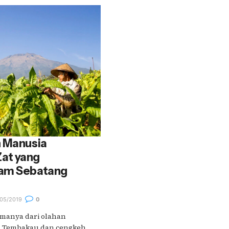
h Manusia
at yang
lam Sebatang
05/2019
0
amanya dari olahan
. Tembakau dan cengkeh