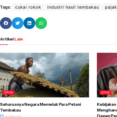
Tags:
cukai rokok
industri hasil tembakau
pajak
Artikel
Lain
OPINI
OPINI
Seharusnya Negara Memeluk Para Petani
Kebijakan
Tembakau
Menghancu
Depan P
04/08/2026