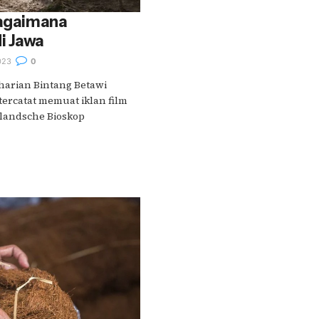
Bagaimana
i Jawa
023
0
harian Bintang Betawi
tercatat memuat iklan film
landsche Bioskop