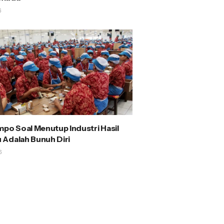
6
mpo Soal Menutup Industri Hasil
Adalah Bunuh Diri
6