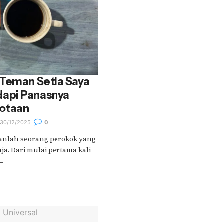
 Teman Setia Saya
api Panasnya
kotaan
30/12/2025
0
anlah seorang perokok yang
ja. Dari mulai pertama kali
..