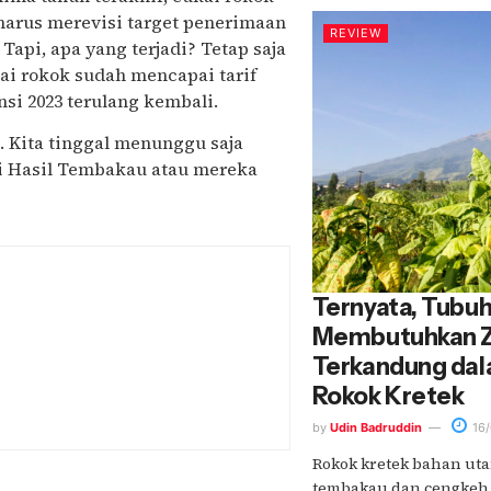
harus merevisi target penerimaan
REVIEW
api, apa yang terjadi? Tetap saja
ai rokok sudah mencapai tarif
si 2023 terulang kembali.
k. Kita tinggal menunggu saja
tri Hasil Tembakau atau mereka
Ternyata, Tubu
Membutuhkan Z
Terkandung da
Rokok Kretek
by
Udin Badruddin
16/
Rokok kretek bahan ut
tembakau dan cengkeh