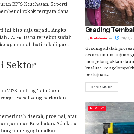
uran BPJS Kesehatan. Seperti
membenci rokok ternyata dana
Grading Tembak
 ini bisa saja terjadi. Angka
ah 37,5%. Dana tersebut sudah
by
Kretekmin
26/11/2
betapa murah hati sekali para
Grading adalah proses
Secara umum, tujuan g
i Sektor
mengelompokkan daun
kualitas. Pengelompok
bertujuan....
READ MORE
n 2023 tentang Tata Cara
rdapat pasal yang berkaitan
REVIEW
pemerintah daerah, provinsi, atau
am Jaminan Kesehatan. Ada kata
erfungsi mengoptimalkan