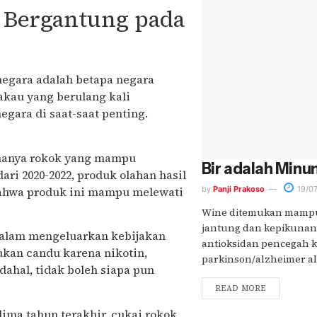
 Bergantung pada
negara adalah betapa negara
akau yang berulang kali
egara di saat-saat penting.
 hanya rokok yang mampu
Bir adalah Minu
ari 2020-2022, produk olahan hasil
bahwa produk ini mampu melewati
by
Panji Prakoso
19/07
Wine ditemukan mampu
jantung dan kepikunan
 dalam mengeluarkan kebijakan
antioksidan pencegah 
ukan candu karena nikotin,
parkinson/alzheimer a
dahal, tidak boleh siapa pun
READ MORE
lima tahun terakhir, cukai rokok