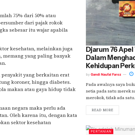
mlah 75% dari 50% atau
bersumber dari pajak rokok
ka sebesar itu wajar apabila
ektor kesehatan, melainkan juga
Djarum 76 Apel
, memang yang paling banyak
Dalam Menghad
an.
Kehidupan Per
k penyakit yang berkaitan erat
by
Gandi Naufal Faroz
tung koroner, hingga diabetes.
Pada awalnya saya buk
ola makan atau gaya hidup tidak
setia pada satu merek sa
merokok, tidak ada satu..
maan negara maka perlu ada
READ MORE
an. Oleh karena itu, dengan kata
bkan sektor kesehatan
PERTANIAN