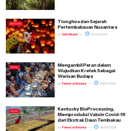
Tionghoa dan Sejarah
REVIEW
Pertembakauan Nusantara
by
Indi Hikami
05/02/2019
Mengambil Peran dalam
OPINI
Wujudkan Kretek Sebagai
Warisan Budaya
by
Fawaz al Batawy
04/01/2024
Kentucky BioProcessing,
OPINI
Memproduksi Vaksin Covid-19
dari Ekstrak Daun Tembakau
by
Fawaz al Batawy
06/04/2020