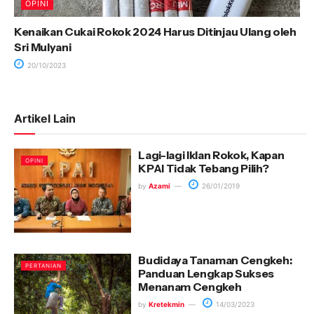
OPINI
Kenaikan Cukai Rokok 2024 Harus Ditinjau Ulang oleh
Sri Mulyani
20/10/2023
Artikel Lain
Lagi-lagi Iklan Rokok, Kapan
OPINI
KPAI Tidak Tebang Pilih?
by
Azami
26/01/2019
Budidaya Tanaman Cengkeh:
PERTANIAN
Panduan Lengkap Sukses
Menanam Cengkeh
by
Kretekmin
14/03/2023