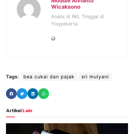
Moddie Alvianto
Wicaksono
Analis di RKI. Tinggal di
Yogyakarta.
Tags:
bea cukai dan pajak
sri mulyani
Artikel
Lain