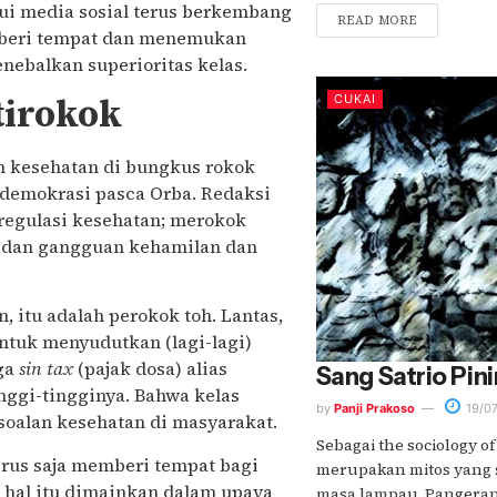
ui media sosial terus berkembang
READ MORE
mberi tempat dan menemukan
nebalkan superioritas kelas.
tirokok
CUKAI
an kesehatan di bungkus rokok
demokrasi pasca Orba. Redaksi
 regulasi kesehatan; merokok
i dan gangguan kehamilan dan
, itu adalah perokok toh. Lantas,
ntuk menyudutkan (lagi-lagi)
gga
sin tax
(pajak dosa) alias
Sang Satrio Pini
nggi-tingginya. Bahwa kelas
by
Panji Prakoso
19/07
oalan kesehatan di masyarakat.
Sebagai the sociology o
terus saja memberi tempat bagi
merupakan mitos yang 
 hal itu dimainkan dalam upaya
masa lampau. Pangeran 