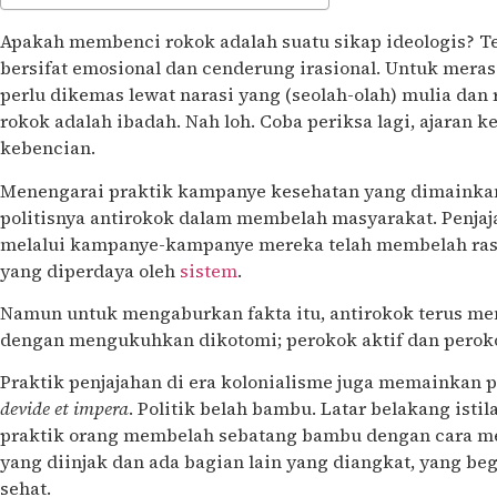
Apakah membenci rokok adalah suatu sikap ideologis? Te
bersifat emosional dan cenderung irasional. Untuk meras
perlu dikemas lewat narasi yang (seolah-olah) mulia dan 
rokok adalah ibadah. Nah loh. Coba periksa lagi, ajaran
kebencian.
Menengarai praktik kampanye kesehatan yang dimainkan
politisnya antirokok dalam membelah masyarakat. Penja
melalui kampanye-kampanye mereka telah membelah rasa
yang diperdaya oleh
sistem
.
Namun untuk mengaburkan fakta itu, antirokok terus m
dengan mengukuhkan dikotomi; perokok aktif dan peroko
Praktik penjajahan di era kolonialisme juga memainkan p
devide et impera
. Politik belah bambu. Latar belakang isti
praktik orang membelah sebatang bambu dengan cara m
yang diinjak dan ada bagian lain yang diangkat, yang beg
sehat.