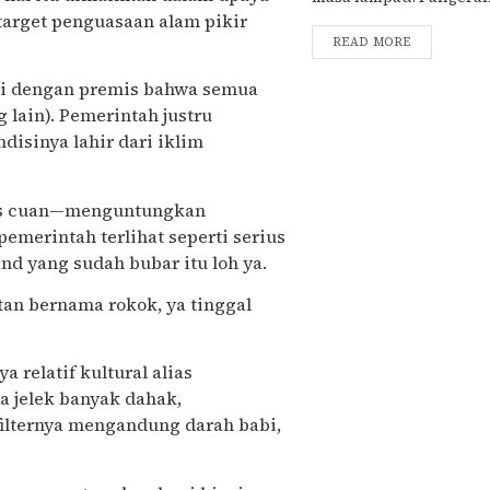
target penguasaan alam pikir
READ MORE
asi dengan premis bahwa semua
lain). Pemerintah justru
isinya lahir dari iklim
elas cuan—menguntungkan
pemerintah terlihat seperti serius
and yang sudah bubar itu loh ya.
n bernama rokok, ya tinggal
 relatif kultural alias
ra jelek banyak dahak,
ilternya mengandung darah babi,