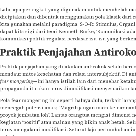
Lalu, apa perangkat yang digunakan untuk membelah mas
diciptakan dan dibentuk menggunakan pola klasik dari r
kita gunakan melalui paradigma S-O-R: Stimulus, Organis
dapat kita sigi dari teori Kenneth Burke; ‘Komunikasi ad
komunikasi politik regulasi berdasar isu-isu yang berk
Praktik Penjajahan Antirok
Praktik penjajahan yang dilakukan antirokok selalu berc
mendaur mitos kesehatan dan relasi intersubjektif. Di a
fear mongering
—ini hanya istilah lain dari menebar ketaku
propaganda itu akan terus dimodifikasi menyesuaikan tar
Pola fear mongering ini seperti halnya dulu, terkait lar
mencegah potensi anak; “Magrib jangan main keluar nant
proyek jembatan loh”. Lantas orangtua mengisi dimensi 
kegiatan ‘positif’ atau mainan yang bikin anak betah. Sei
terus mengalami modifikasi. Seturut laju pertumbuhan in