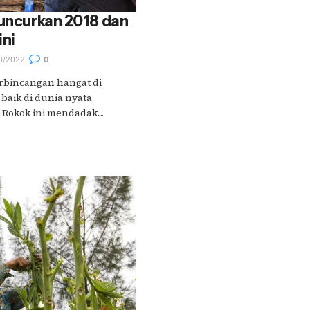
luncurkan 2018 dan
ini
0/2022
0
rbincangan hangat di
baik di dunia nyata
Rokok ini mendadak....