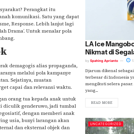
yarakat? Perangkat itu
anah komunikasi. Satu yang dapat
me, Response. Lebih lanjut lagi
alah Drama’. Untuk menalar pola
embang.
LA Ice Mangobo
ok
Nikmat di Sega
by
Spahing Aprianto
1
orak demagogis alias propaganda,
Djarum dikenal sebagai
ntaranya melalui pola kampanye
terbesar di Indonesia y
tan. Sejatinya, muatan
mengikuti selera pasar
get capai dan relevansi waktu.
yang....
angan orang tua kepada anak untuk
READ MORE
i diculik genderuwo, jadi tumbal
negosiatif, dengan memberi anak
ring usia, bunyi larangan akan
UNCATEGORIZED
ternal dan eksternal objek dan