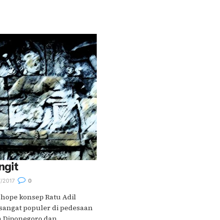
ngit
/2017
0
f hope konsep Ratu Adil
sangat populer di pedesaan
Diponegoro dan....