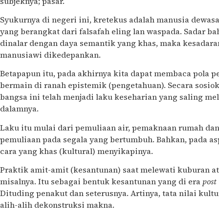
subjeknya; pasar.
Syukurnya di negeri ini, kretekus adalah manusia dewasa 
yang berangkat dari falsafah eling lan waspada. Sadar 
dinalar dengan daya semantik yang khas, maka kesadaran
manusiawi dikedepankan.
Betapapun itu, pada akhirnya kita dapat membaca pola pe
bermain di ranah epistemik (pengetahuan). Secara sosiok
bangsa ini telah menjadi laku keseharian yang saling mel
dalamnya.
Laku itu mulai dari pemuliaan air, pemaknaan rumah da
pemuliaan pada segala yang bertumbuh. Bahkan, pada asp
cara yang khas (kultural) menyikapinya.
Praktik amit-amit (kesantunan) saat melewati kuburan a
misalnya. Itu sebagai bentuk kesantunan yang di era
post
Dituding penakut dan seterusnya. Artinya, tata nilai kul
alih-alih dekonstruksi makna.