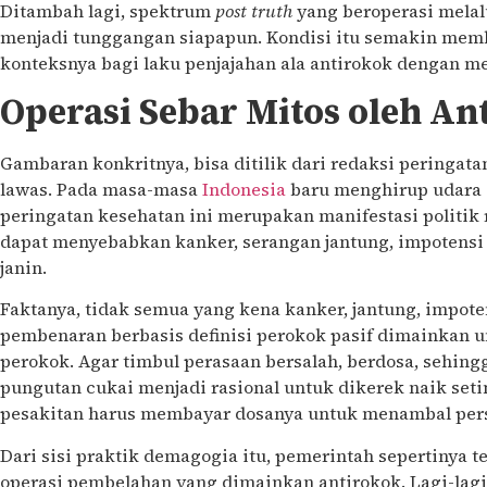
Ditambah lagi, spektrum
post truth
yang beroperasi melal
menjadi tunggangan siapapun. Kondisi itu semakin me
konteksnya bagi laku penjajahan ala antirokok dengan me
Operasi Sebar Mitos oleh An
Gambaran konkritnya, bisa ditilik dari redaksi peringat
lawas. Pada masa-masa
Indonesia
baru menghirup udara 
peringatan kesehatan ini merupakan manifestasi politik
dapat menyebabkan kanker, serangan jantung, impotens
janin.
Faktanya, tidak semua yang kena kanker, jantung, impoten
pembenaran berbasis definisi perokok pasif dimainkan u
perokok. Agar timbul perasaan bersalah, berdosa, sehin
pungutan cukai menjadi rasional untuk dikerek naik seti
pesakitan harus membayar dosanya untuk menambal pers
Dari sisi praktik demagogia itu, pemerintah sepertinya 
operasi pembelahan yang dimainkan antirokok. Lagi-lagi