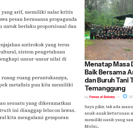
yang arif, memiliki nalar kritis
bahwa pesan bernuansa propaganda
 untuk berlaku proporsional dan
njajahan antirokok yang terus
ultural, sistem pengetahuan
engkapi unsur-unsur nilai di
Menatap Masa 
Baik Bersama A
n ruang-ruang peruntukannya,
dan Buruh Tani 
ek metafisis pun kita memiliki
Temanggung
by
Fawaz al Batawy
30
tau sesuatu yang dikeramatkan
Saya pikir, tak ada ma
 truth
ini dianggap lelucon lawas.
anak-anak keturunan 
tural kita mengalami gempuran
memiliki nasib yang sa
Mulai....