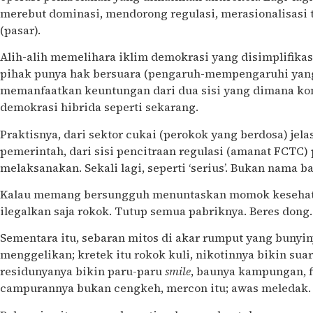
merebut dominasi, mendorong regulasi, merasionalisasi 
(pasar).
Alih-alih memelihara iklim demokrasi yang disimplifik
pihak punya hak bersuara (pengaruh-mempengaruhi yang 
memanfaatkan keuntungan dari dua sisi yang dimana kond
demokrasi hibrida seperti sekarang.
Praktisnya, dari sektor cukai (perokok yang berdosa) j
pemerintah, dari sisi pencitraan regulasi (amanat FCTC) 
melaksanakan. Sekali lagi, seperti ‘serius’. Bukan nama b
Kalau memang bersungguh menuntaskan momok kesehata
ilegalkan saja rokok. Tutup semua pabriknya. Beres dong.
Sementara itu, sebaran mitos di akar rumput yang bunyinya
menggelikan; kretek itu rokok kuli, nikotinnya bikin sua
residunyanya bikin paru-paru
smile
, baunya kampungan, f
campurannya bukan cengkeh, mercon itu; awas meledak.