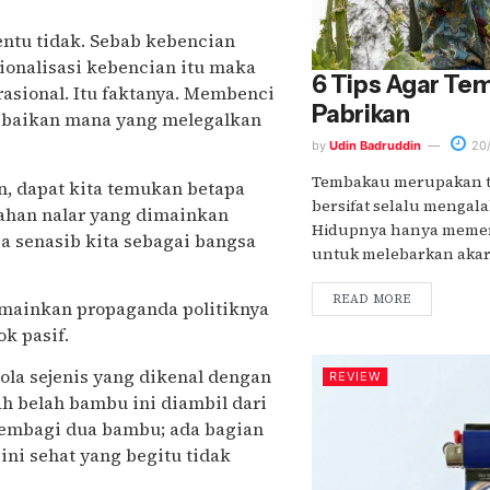
ntu tidak. Sebab kebencian
ionalisasi kebencian itu maka
6 Tips Agar Tem
rasional. Itu faktanya. Membenci
Pabrikan
 kebaikan mana yang melegalkan
by
Udin Badruddin
20/
Tembakau merupakan 
, dapat kita temukan betapa
bersifat selalu mengal
jahan nalar yang dimainkan
Hidupnya hanya memer
 senasib kita sebagai bangsa
untuk melebarkan akar-a
READ MORE
emainkan propaganda politiknya
k pasif.
ola sejenis yang dikenal dengan
REVIEW
lah belah bambu ini diambil dari
embagi dua bambu; ada bagian
ini sehat yang begitu tidak