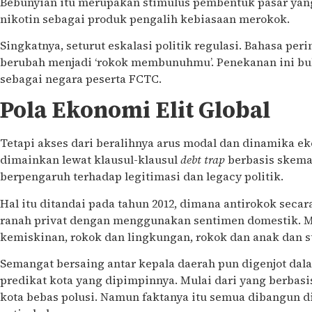
Bebunyian itu merupakan stimulus pembentuk pasar yan
nikotin sebagai produk pengalih kebiasaan merokok.
Singkatnya, seturut eskalasi politik regulasi. Bahasa pe
berubah menjadi ‘rokok membunuhmu’. Penekanan ini buk
sebagai negara peserta FCTC.
Pola Ekonomi Elit Global
Tetapi akses dari beralihnya arus modal dan dinamika ek
dimainkan lewat klausul-klausul
debt trap
berbasis skema
berpengaruh terhadap legitimasi dan legacy politik.
Hal itu ditandai pada tahun 2012, dimana antirokok secar
ranah privat dengan menggunakan sentimen domestik. 
kemiskinan, rokok dan lingkungan, rokok dan anak dan s
Semangat bersaing antar kepala daerah pun digenjot da
predikat kota yang dipimpinnya. Mulai dari yang berbas
kota bebas polusi. Namun faktanya itu semua dibangun d