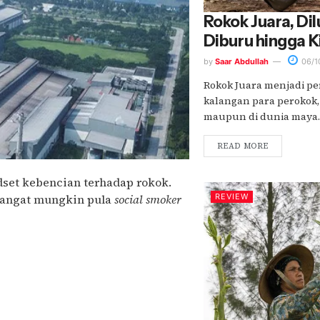
Rokok Juara, Di
Diburu hingga K
by
Saar Abdullah
06/1
Rokok Juara menjadi pe
kalangan para perokok, 
maupun di dunia maya. 
READ MORE
et kebencian terhadap rokok.
 Sangat mungkin pula
social smoker
REVIEW