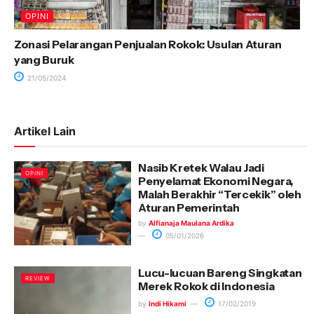
OPINI
Zonasi Pelarangan Penjualan Rokok: Usulan Aturan
yang Buruk
21/05/2024
Artikel Lain
Nasib Kretek Walau Jadi
OPINI
Penyelamat Ekonomi Negara,
Malah Berakhir “Tercekik” oleh
Aturan Pemerintah
by
Alfianaja Maulana Ardika
05/01/2026
Lucu-lucuan Bareng Singkatan
REVIEW
Merek Rokok di Indonesia
by
Indi Hikami
17/02/2019