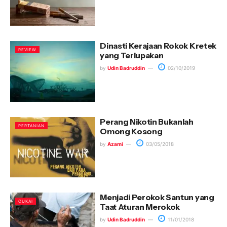
Dinasti Kerajaan Rokok Kretek
REVIEW
yang Terlupakan
by
Udin Badruddin
02/10/2019
Perang Nikotin Bukanlah
PERTANIAN
Omong Kosong
by
Azami
03/05/2018
Menjadi Perokok Santun yang
CUKAI
Taat Aturan Merokok
by
Udin Badruddin
11/01/2018