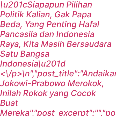
\u201cSiapapun Pilihan
Politik Kalian, Gak Papa
Beda, Yang Penting Hafal
Pancasila dan Indonesia
Raya, Kita Masih Bersaudara
Satu Bangsa
Indonesia\u201d
<\/p>\n","post_title":"Andaika
Jokowi-Prabowo Merokok,
Inilah Rokok yang Cocok
Buat
Mereka","post_excerpt":"","p