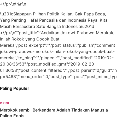
<\/p>\n\n\n\n
\u201cSiapapun Pilihan Politik Kalian, Gak Papa Beda,
Yang Penting Hafal Pancasila dan Indonesia Raya, Kita
Masih Bersaudara Satu Bangsa Indonesia\u201d
<\/p>\n","post_title":"Andaikan Jokowi-Prabowo Merokok,
Inilah Rokok yang Cocok Buat
Mereka","post_excerpt":"","post_status":"publish","comment_
jokowi-prabowo-merokok-inilah-rokok-yang-cocok-buat-
mereka","to_ping":"","pinged":"","post_modified":"2019-02-
20 08:36:53","post_modified_gmt":"2019-02-20
01:36:53","post_content_filtered":"","post_parent":0,"guid":
p=5463","menu_order":0,"post_type":"post","post_mime_type":"
Paling Populer
OPINI
Merokok sambil Berkendara Adalah Tindakan Manusia
Paling Egois