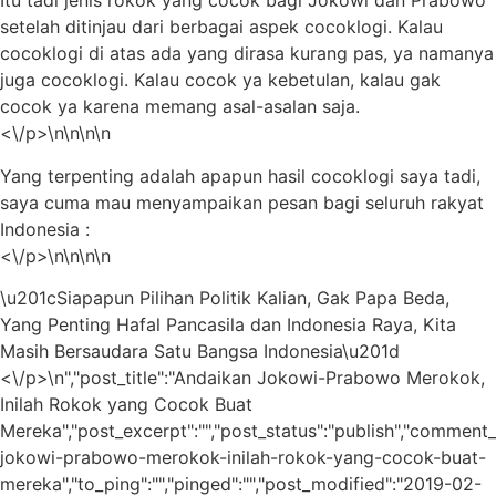
Itu tadi jenis rokok yang cocok bagi Jokowi dan Prabowo
setelah ditinjau dari berbagai aspek cocoklogi. Kalau
cocoklogi di atas ada yang dirasa kurang pas, ya namanya
juga cocoklogi. Kalau cocok ya kebetulan, kalau gak
cocok ya karena memang asal-asalan saja.
<\/p>\n\n\n\n
Yang terpenting adalah apapun hasil cocoklogi saya tadi,
saya cuma mau menyampaikan pesan bagi seluruh rakyat
Indonesia :
<\/p>\n\n\n\n
\u201cSiapapun Pilihan Politik Kalian, Gak Papa Beda,
Yang Penting Hafal Pancasila dan Indonesia Raya, Kita
Masih Bersaudara Satu Bangsa Indonesia\u201d
<\/p>\n","post_title":"Andaikan Jokowi-Prabowo Merokok,
Inilah Rokok yang Cocok Buat
Mereka","post_excerpt":"","post_status":"publish","comment_
jokowi-prabowo-merokok-inilah-rokok-yang-cocok-buat-
mereka","to_ping":"","pinged":"","post_modified":"2019-02-