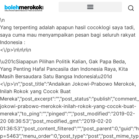
\n
Yang terpenting adalah apapun hasil cocoklogi saya tadi,
saya cuma mau menyampaikan pesan bagi seluruh rakyat
Indonesia :
<\/p>\n\n\n\n
\u201cSiapapun Pilihan Politik Kalian, Gak Papa Beda,
Yang Penting Hafal Pancasila dan Indonesia Raya, Kita
Masih Bersaudara Satu Bangsa Indonesia\u201d
<\/p>\n","post_title":"Andaikan Jokowi-Prabowo Merokok,
Inilah Rokok yang Cocok Buat
Mereka","post_excerpt":"","post_status":"publish","comment_
jokowi-prabowo-merokok-inilah-rokok-yang-cocok-buat-
mereka","to_ping":"","pinged":"","post_modified":"2019-02-
20 08:36:53","post_modified_gmt":"2019-02-20
01:36:53","post_content_filtered":"","post_parent":0,"guid":
p=5463","menu_order":0,"post_type":"post","post_mime_type":"