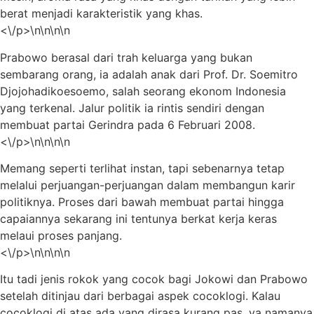
berat menjadi karakteristik yang khas.
<\/p>\n\n\n\n
Prabowo berasal dari trah keluarga yang bukan
sembarang orang, ia adalah anak dari Prof. Dr. Soemitro
Djojohadikoesoemo, salah seorang ekonom Indonesia
yang terkenal. Jalur politik ia rintis sendiri dengan
membuat partai Gerindra pada 6 Februari 2008.
<\/p>\n\n\n\n
Memang seperti terlihat instan, tapi sebenarnya tetap
melalui perjuangan-perjuangan dalam membangun karir
politiknya. Proses dari bawah membuat partai hingga
capaiannya sekarang ini tentunya berkat kerja keras
melaui proses panjang.
<\/p>\n\n\n\n
Itu tadi jenis rokok yang cocok bagi Jokowi dan Prabowo
setelah ditinjau dari berbagai aspek cocoklogi. Kalau
cocoklogi di atas ada yang dirasa kurang pas, ya namanya