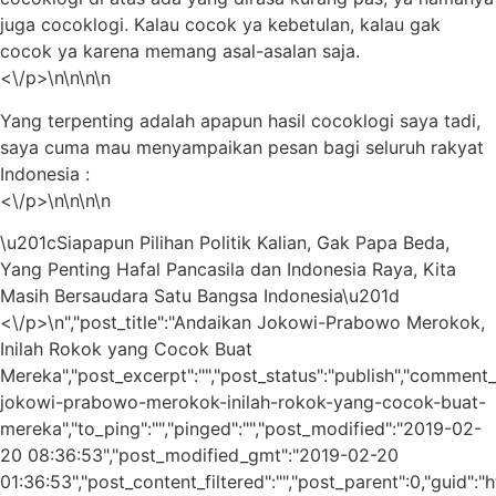
juga cocoklogi. Kalau cocok ya kebetulan, kalau gak
cocok ya karena memang asal-asalan saja.
<\/p>\n\n\n\n
Yang terpenting adalah apapun hasil cocoklogi saya tadi,
saya cuma mau menyampaikan pesan bagi seluruh rakyat
Indonesia :
<\/p>\n\n\n\n
\u201cSiapapun Pilihan Politik Kalian, Gak Papa Beda,
Yang Penting Hafal Pancasila dan Indonesia Raya, Kita
Masih Bersaudara Satu Bangsa Indonesia\u201d
<\/p>\n","post_title":"Andaikan Jokowi-Prabowo Merokok,
Inilah Rokok yang Cocok Buat
Mereka","post_excerpt":"","post_status":"publish","comment_
jokowi-prabowo-merokok-inilah-rokok-yang-cocok-buat-
mereka","to_ping":"","pinged":"","post_modified":"2019-02-
20 08:36:53","post_modified_gmt":"2019-02-20
01:36:53","post_content_filtered":"","post_parent":0,"guid":