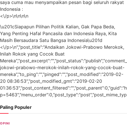
saya cuma mau menyampaikan pesan bagi seluruh rakyat
Indonesia :
<\/p>\n\n\n\n
\u201cSiapapun Pilihan Politik Kalian, Gak Papa Beda,
Yang Penting Hafal Pancasila dan Indonesia Raya, Kita
Masih Bersaudara Satu Bangsa Indonesia\u201d
<\/p>\n","post_title":"Andaikan Jokowi-Prabowo Merokok,
Inilah Rokok yang Cocok Buat
Mereka","post_excerpt":"","post_status":"publish","comment_
jokowi-prabowo-merokok-inilah-rokok-yang-cocok-buat-
mereka","to_ping":"","pinged":"","post_modified":"2019-02-
20 08:36:53","post_modified_gmt":"2019-02-20
01:36:53","post_content_filtered":"","post_parent":0,"guid":
p=5463","menu_order":0,"post_type":"post","post_mime_type":"
Paling Populer
OPINI