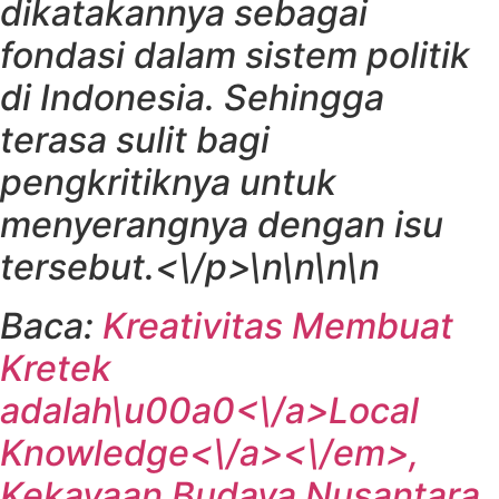
dikatakannya sebagai
fondasi dalam sistem politik
di Indonesia. Sehingga
terasa sulit bagi
pengkritiknya untuk
menyerangnya dengan isu
tersebut.<\/p>\n\n\n\n
Baca:
Kreativitas Membuat
Kretek
adalah\u00a0<\/a>
Local
Knowledge<\/a><\/em>
,
Kekayaan Budaya Nusantara