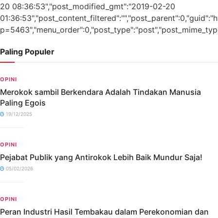
20 08:36:53","post_modified_gmt":"2019-02-20
01:36:53","post_content_filtered":"","post_parent":0,"guid":
p=5463","menu_order":0,"post_type":"post","post_mime_type":"
Paling Populer
OPINI
Merokok sambil Berkendara Adalah Tindakan Manusia
Paling Egois
19/12/2025
OPINI
Pejabat Publik yang Antirokok Lebih Baik Mundur Saja!
05/02/2026
OPINI
Peran Industri Hasil Tembakau dalam Perekonomian dan