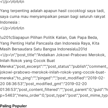
<\/p>\n\n\n\n
Yang terpenting adalah apapun hasil cocoklogi saya tadi,
saya cuma mau menyampaikan pesan bagi seluruh rakyat
Indonesia :
<\/p>\n\n\n\n
\u201cSiapapun Pilihan Politik Kalian, Gak Papa Beda,
Yang Penting Hafal Pancasila dan Indonesia Raya, Kita
Masih Bersaudara Satu Bangsa Indonesia\u201d
<\/p>\n","post_title":"Andaikan Jokowi-Prabowo Merokok,
Inilah Rokok yang Cocok Buat
Mereka","post_excerpt":"","post_status":"publish","comment_
jokowi-prabowo-merokok-inilah-rokok-yang-cocok-buat-
mereka","to_ping":"","pinged":"","post_modified":"2019-02-
20 08:36:53","post_modified_gmt":"2019-02-20
01:36:53","post_content_filtered":"","post_parent":0,"guid":
p=5463","menu_order":0,"post_type":"post","post_mime_type":"
Paling Populer