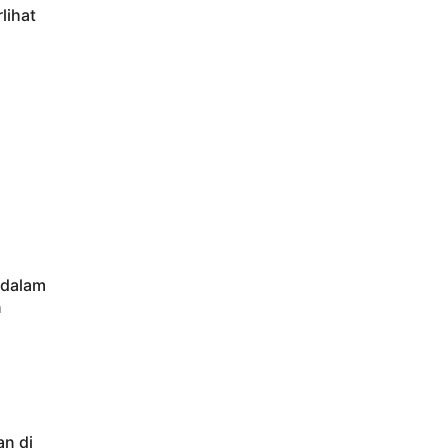
lihat
 dalam
n
an di