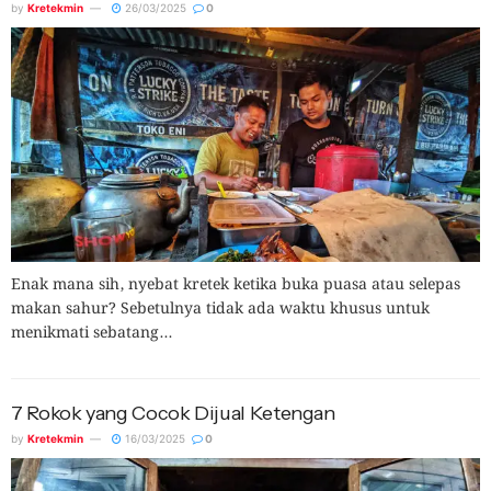
by
Kretekmin
26/03/2025
0
Enak mana sih, nyebat kretek ketika buka puasa atau selepas
makan sahur? Sebetulnya tidak ada waktu khusus untuk
menikmati sebatang...
7 Rokok yang Cocok Dijual Ketengan
by
Kretekmin
16/03/2025
0