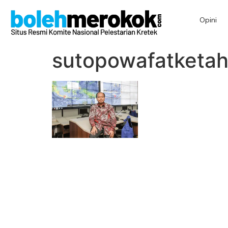
Opini
sutopowafatketah