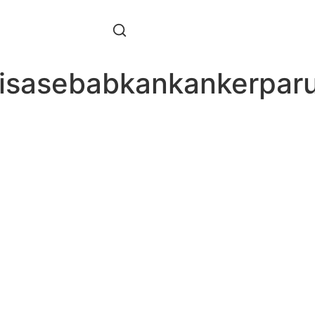
bisasebabkankankerpar