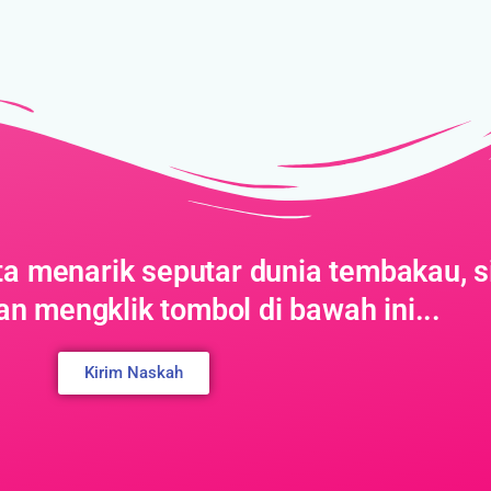
ita menarik seputar dunia tembakau, s
n mengklik tombol di bawah ini...
Kirim Naskah