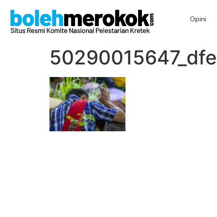
Opini
50290015647_dfe