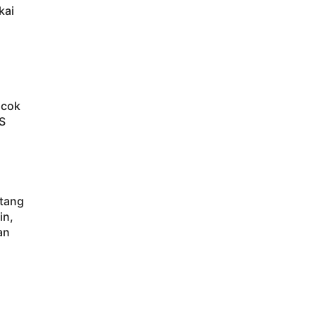
kai
ocok
S
atang
in,
an